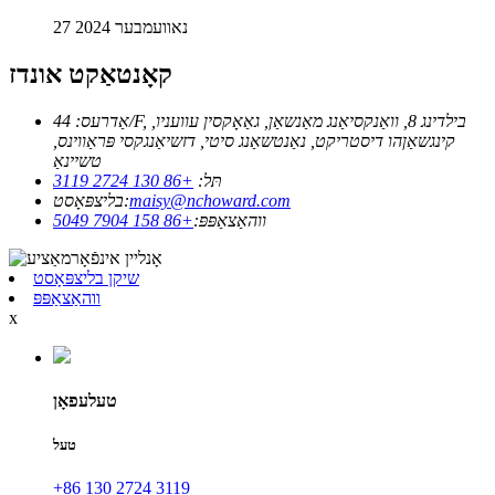
27 נאוועמבער 2024
קאָנטאַקט אונדז
אַדרעס: 44/F, בילדינג 8, וואַנקסיאַנג מאַנשאַן, גאַאָקסין עוועניו,
קינגשאַןהו דיסטריקט, נאַנטשאַנג סיטי, דזשיאַנגקסי פּראַווינס,
טשיינאַ
תּל:
+86 130 2724 3119
maisy@nchoward.com
בליצפּאָסט:
ווהאַצאַפּפּ:
+86 158 7904 5049
שיקן בליצפּאָסט
ווהאַצאַפּפּ
x
טעלעפאָן
טעל
+86 130 2724 3119