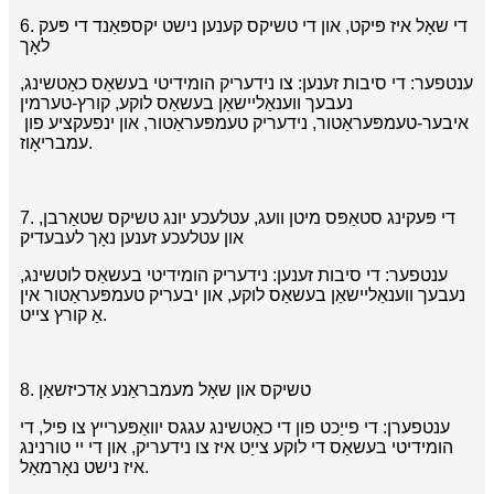
6. די שאָל איז פּיקט, און די טשיקס קענען נישט יקספּאַנד די פּעק
לאָך
ענטפער: די סיבות זענען: צו נידעריק הומידיטי בעשאַס כאַטשינג,
נעבעך ווענאַליישאַן בעשאַס לוקע, קורץ-טערמין
איבער-טעמפּעראַטור, נידעריק טעמפּעראַטור, און ינפעקציע פון ​​
עמבריאָוז.
7. די פּעקינג סטאַפּס מיטן וועג, עטלעכע יונג טשיקס שטאַרבן,
און עטלעכע זענען נאָך לעבעדיק
ענטפער: די סיבות זענען: נידעריק הומידיטי בעשאַס לוטשינג,
נעבעך ווענאַליישאַן בעשאַס לוקע, און יבעריק טעמפּעראַטור אין
אַ קורץ צייט.
8. טשיקס און שאָל מעמבראַנע אַדכיזשאַן
ענטפערן: די פייַכט פון די כאַטשינג עגגס יוואַפּערייץ צו פיל, די
הומידיטי בעשאַס די לוקע צייַט איז צו נידעריק, און די יי טורנינג
איז נישט נאָרמאַל.