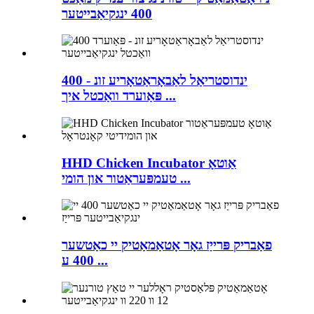
400 ינגקיאַבייטער
400 ינדוסטריאַל לאַבאָראַטאָריע זונ -
פּאַוערד וואַכטל איך ...
HHD Chicken Incubator אַוטאָ
טעמפּעראַטור און הומי ...
פאַבריק פּרייַז גאָר אָטאַמאַטיק יי כאַטשער
400 ע ...