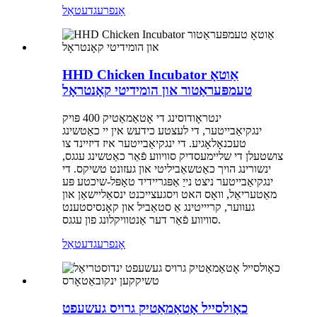
אָנפרעג
דעטאַל
HHD Chicken Incubator אַוטאָ
טעמפּעראַטור און הומידיטי קאָנטראָל
ינטראָודוסינג די אָטאַמאַטיק 400 פּויק
ינגקיאַבייטער, די לעצטע כידעש אין יי כאַטשינג
טעכנאָלאָגיע. די ינגקיאַבייטער איז דיזיינד צו
צושטעלן די שליימעסדיק סוויווע פֿאַר כאַטשינג עגגס,
ינשורינג הויך כאַטשאַביליטי און געזונט טשיקס. די
ינגקיאַבייטער ניצט נייַ אַפּגריידיד טאָפּל-שיכטע פּע
מאַטעריאַל, וואָס האט ויסגעצייכנט ינסאַליישאַן און
געווער, קריייטינג אַ סטאַביל און קאָנסיסטענט
סוויווע פֿאַר דער אַנטוויקלונג פון עגגס.
אָנפרעג
דעטאַל
כאָולסייל אָטאַמאַטיק גרויס געשעפט