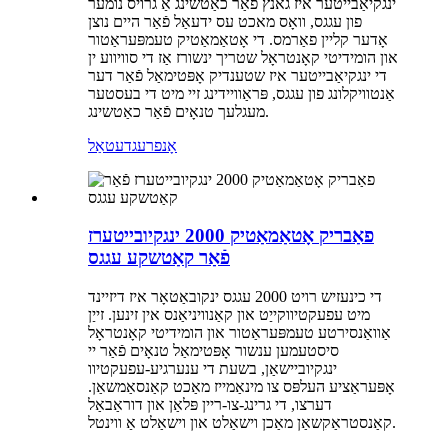
ינגקיאַבייטער איז גאנץ פֿאַר כאַטשינג אַ גרויס נומער
פון עגגס, וואָס מאכט עס ידעאַל פֿאַר היים נוצן
אָדער קליין פאַרמס. די אָטאַמאַטיק טעמפּעראַטור
און הומידיטי קאָנטראָל שטריך ינשורז אַז די סוויווע ין
די ינגקיאַבייטער איז שטענדיק אָפּטימאַל פֿאַר דער
אַנטוויקלונג פון עגגס, פּראַוויידינג זיי מיט די בעסטער
מעגלעך טנאָים פֿאַר כאַטשינג.
אָנפרעג
דעטאַל
פאַבריק אָטאַמאַטיק 2000 ינגקיובייטערז
פֿאַר קאַטשקע עגגס
די כינעזיש רויט 2000 עגגס ינקובאַטאָר איז דיזיינד
מיט עפעקטיווקייַט און קאַנוויניאַנס אין זינען. זייַן
אַוואַנסירטע טעמפּעראַטור און הומידיטי קאָנטראָל
סיסטעמען ענשור אָפּטימאַל טנאָים פֿאַר יי
ינגקיוביישאַן, בשעת די ענערגיע-עפעקטיוו
אָפּעראַציע העלפּס צו מינאַמייז מאַכט קאַנסאַמשאַן.
דערצו, די גרינג-צו-ריין פּלאַן און דוראַבאַל
קאַנסטראַקשאַן מאַכן וישאַלט און וישאַלט אַ ווינטל.