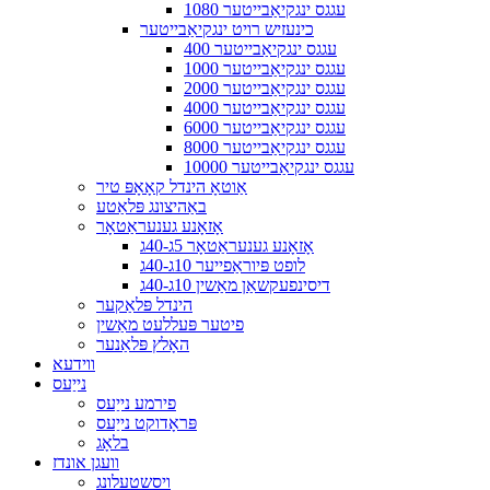
1080 עגגס ינגקיאַבייטער
כינעזיש רויט ינגקיאַבייטער
400 עגגס ינגקיאַבייטער
1000 עגגס ינגקיאַבייטער
2000 עגגס ינגקיאַבייטער
4000 עגגס ינגקיאַבייטער
6000 עגגס ינגקיאַבייטער
8000 עגגס ינגקיאַבייטער
10000 עגגס ינגקיאַבייטער
אַוטאָ הינדל קאָאָפּ טיר
באַהיצונג פּלאַטע
אָזאָנע גענעראַטאָר
אָזאָנע גענעראַטאָר 5ג-40ג
לופט פּיוראַפייער 10ג-40ג
דיסינפעקשאַן מאַשין 10ג-40ג
הינדל פּלאַקער
פיטער פּעללעט מאַשין
האָלץ פּלאַנער
ווידעא
נייַעס
פירמע נייַעס
פּראָדוקט נייַעס
בלאָג
וועגן אונדז
ויסשטעלונג