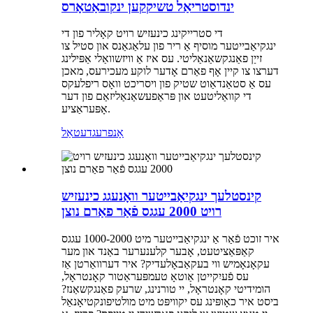
ינדוסטריאַל טשיקקען ינקובאַטאָרס
די סטרייקינג כינעזיש רויט קאָליר פון די
ינגקיאַבייטער מוסיף אַ ריר פון עלאַגאַנס און סטיל צו
זייַן פאַנגקשאַנאַליטי. עס איז אַ וויזשוואַלי אַפּילינג
דערצו צו קיין אָף פאַרם אָדער לוקע מעכירעס, מאכן
עס אַ סטאַנדאַוט שטיק פון ויסריכט וואָס ריפלעקס
די קוואַליטעט און פּראַפעשאַנאַליזאַם פון דער
אָפּעראַציע.
אָנפרעג
דעטאַל
קינסטלעך ינגקיאַבייטער וואָנעגג כינעזיש
רויט 2000 עגגס פֿאַר פאַרם נוצן
איר זוכט פֿאַר אַ ינגקיאַבייטער מיט 1000-2000 עגגס
קאַפּאַציטעט, אָבער קלענערער באַנד און מער
עקאָנאָמיש ווי בעקאַבאָלעדיק? איר דערוואַרטן אַז
עס פֿעיִקייטן אַוטאָ טעמפּעראַטור קאָנטראָל,
הומידיטי קאָנטראָל, יי טורנינג, שרעק פאַנגקשאַנז?
ביסט איר כאָופּינג עס יקוויפּט מיט מולטיפונקטיאָנאַל