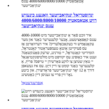
ינדוסטריאַל ינגקיאַבייטער וואָנעגג כינעזיש
רויט אָטאַמאַטיק 4000/6000/8000/10000
עגגס ינגקיאַבייטער
איר זוכט פֿאַר אַ ינגקיאַבייטער מיט 4000-10000
עגגס קאַפּאַציטעט, אָבער קלענערער באַנד און מער
עקאָנאָמיש ווי בעקאַבאָלעדיק? איר דערוואַרטן אַז
עס פֿעיִקייטן אַוטאָ טעמפּעראַטור קאָנטראָל,
הומידיטי קאָנטראָל, יי טורנינג, שרעק פאַנגקשאַנז?
זענט איר כאָופּינג עס יקוויפּט מיט מולטיפונקטיאָנאַל
יי טאַץ שטיצן צו לוקע פאַרשידן יי טייפּס? פּרייַז, אַ
קלענערער באַנד קומט צו דיין זייַט. עס איז געשאפן
דורך אַ 12 יאָר ינגקיאַבייטער פּראָדוצירן. און ביטע
נאָר זיין פריי צו געניסן דיין כאַטשינג.
אָנפרעג
דעטאַל