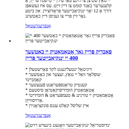
יי טאַץ שטיצן צו לוקע פאַרשידן יי טייפּס? פּרייַז, אַ
קלענערער באַנד קומט צו דיין זייַט. עס איז געשאפן
דורך אַ 12 יאָר ינגקיאַבייטער פּראָדוצירן. און ביטע
נאָר זיין פריי צו געניסן דיין כאַטשינג.
אָנפרעג
דעטאַל
פאַבריק פּרייַז גאָר אָטאַמאַטיק יי כאַטשער
400 יי ינגקיאַבייטער פּרייַז
* דיגיטאַל ינטעליגענט לקד פאַרשטעלן
* שופלאָד וואַל יי טאַץ, זעצער און כאַטשער
קאַמביינד
* קענטיק טראַנספּעראַנט פֿענצטער
* אָטאַמאַטיק הומידיפיקאַטיאָן סיסטעם
* אָטאַמאַטיק יי טורנינג & טעמפּעראַט & הומידיטי
אַרויסווייַזן.
* איין שליסל קאַלט עגגס פונקציאָנירן
אָנפרעג
דעטאַל