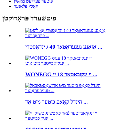
פיטער פּעללעט מאַשין
האָלץ פּלאַנער
פיטשערד פּראָדוקטן
אָזאָנע גענעראַטאָר 40 ג ינדאַסטרי ...
WONEGG יי ינקובאַטאָר 18 יי ...
הינדל קאָאָפּ כיטער מיט אַד ...