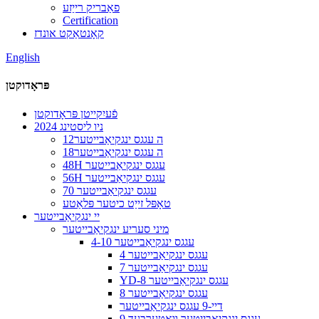
פאַבריק רייַזע
Certification
קאָנטאַקט אונדז
English
פּראָדוקטן
פֿעיִקייטן פּראָדוקטן
2024 ניו ליסטינג
12ה עגגס ינגקיאַבייטער
18ה עגגס ינגקיאַבייטער
48H עגגס ינגקיאַבייטער
56H עגגס ינגקיאַבייטער
70 עגגס ינגקיאַבייטער
טאָפּל זייַט כיטער פּלאַטע
יי ינגקיאַבייטער
מיני סעריע ינגקיאַבייטער
4-10 עגגס ינגקיאַבייטער
4 עגגס ינגקיאַבייטער
7 עגגס ינגקיאַבייטער
YD-8 עגגס ינגקיאַבייטער
8 עגגס ינגקיאַבייטער
דיי-9 עגגס ינגקיאַבייטער
9 עגגס ינגקיאַבייטער וואָטערבעד