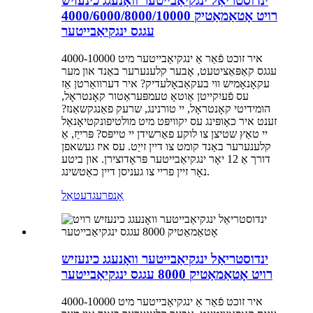
ינדוסטריאַל ינגקיאַבייטער וואָנעגג כינעזיש
רויט אָטאַמאַטיק 4000/6000/8000/10000
עגגס ינגקיאַבייטער
איר זוכט פֿאַר אַ ינגקיאַבייטער מיט 4000-10000
עגגס קאַפּאַציטעט, אָבער קלענערער באַנד און מער
עקאָנאָמיש ווי בעקאַבאָלעדיק? איר דערוואַרטן אַז
עס פֿעיִקייטן אַוטאָ טעמפּעראַטור קאָנטראָל,
הומידיטי קאָנטראָל, יי טורנינג, שרעק פאַנגקשאַנז?
זענט איר כאָופּינג עס יקוויפּט מיט מולטיפונקטיאָנאַל
יי טאַץ שטיצן צו לוקע פאַרשידן יי טייפּס? פּרייַז, אַ
קלענערער באַנד קומט צו דיין זייַט. עס איז געשאפן
דורך אַ 12 יאָר ינגקיאַבייטער פּראָדוצירן. און ביטע
נאָר זיין פריי צו געניסן דיין כאַטשינג.
אָנפרעג
דעטאַל
ינדוסטריאַל ינגקיאַבייטער וואָנעגג כינעזיש
רויט אָטאַמאַטיק 8000 עגגס ינגקיאַבייטער
איר זוכט פֿאַר אַ ינגקיאַבייטער מיט 4000-10000