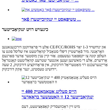
יי ינגקיאַבייטער פֿאַר כאַטשינג ...
טשיפּאַסט יי ינגקיובייטערז פֿאַר ...
כינעזיש רויט ינגקיאַבייטער
אַלע די פּראָדוקטן דורכגעגאנגען CE/FCC/ROHS און ינדזשויד 1-3 יאָר
וואָראַנטי. מיר פֿאַרשטיין דיפּלי סטאַביל קוואַליטעט איז שליסל פונט צו
העלפן קונה צו יקספּאַנד געשעפט. אַזוי קיין ענין מוסטער אָדער פאַרנעם
אָרדערס, אַלע די מאשינען זענען אונטער שטרענג קוואַליטעט קאָנטראָל
אַרייַנגערעכנט רוי מאַטעריאַל דורכקוק, אין פּראָדוקציע דורכקוק, 2 שעה
יידזשינג טעסטינג, ינער אָקק דורכקוק.
הייס סעלינג אָטאַמאַטיק 400 יי
ינגקיאַבייטער 12 וו האַטטשער בראָאָדער
מיט זיין ראַכוועסדיק קאַפּאַציטעט, דעם