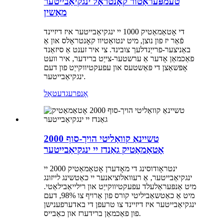
טעמפּעראַטור קאָנטראָל ינגקיאַבייטער
מאַשין
די אָטאַמאַטיק 1000 יי ינגקיאַבייטער איז דיזיינד
פֿאַר יז פון נוצן, מיט ינטואַטיוו קאָנטראָלס און אַ
באַניצער-פרייַנדלעך צובינד. צי איר זענט אַ סיזאַנד
פאַכמאַן אָדער אַ ערשטער-צייַט ברידער, איר וועט
אָפּשאַצן די פּאַשטעס און עפעקטיווקייַט פון דעם
ינגקיאַבייטער.
אָנפרעג
דעטאַל
טשיינאַ קוואַליטי הויך-סוף 2000
אָטאַמאַטיק גאַנדז יי ינגקיאַבייטער
ינטראָודוסינג די מאָדערן אָטאַמאַטיק 2000 יי
ינגקיאַבייטער, אַ רעוואלוציאנער יי כאַטשינג לייזונג
מיט אַנפּעראַלעלד עפעקטיווקייַט און רילייאַבילאַטי.
מיט אַ כאַטשאַביליטי קורס פון אַרויף צו 98%, דעם
ינגקיאַבייטער איז דיזיינד צו טרעפן די באדערפענישן
פון פאַכמאַן ברידערז און כאַבייס.