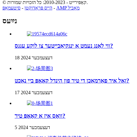
© קאַפּירייט - 2010-2023: כל הזכויות שמורות.
AMP מאָביל
-
הייס פּראָדוקטן
-
סיטעמאַפּ
נײַעס
ווי לאַנג נעמט אַ ינגקיאַבייטער צו לוקע עגגס?
18 דעצעמבער 2024
זאָל איך פאַרמאַכן די טיר פון הינדל קאָאָפּ בייַ נאַכט?
17 דעצעמבער 2024
וואָס איז אַ קאָאָפּ טיר?
5 דעצעמבער 2024