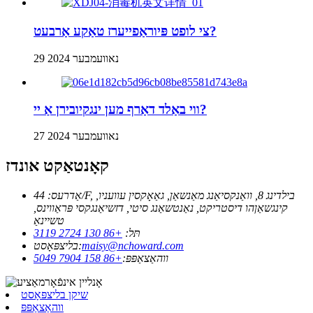
צי לופט פּיוראַפייערז טאַקע אַרבעט?
29 נאוועמבער 2024
ווי באַלד דאַרף מען ינגקיובירן אַ יי?
27 נאוועמבער 2024
קאָנטאַקט אונדז
אַדרעס: 44/F, בילדינג 8, וואַנקסיאַנג מאַנשאַן, גאַאָקסין עוועניו,
קינגשאַןהו דיסטריקט, נאַנטשאַנג סיטי, דזשיאַנגקסי פּראַווינס,
טשיינאַ
תּל:
+86 130 2724 3119
maisy@nchoward.com
בליצפּאָסט:
ווהאַצאַפּפּ:
+86 158 7904 5049
שיקן בליצפּאָסט
ווהאַצאַפּפּ