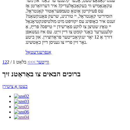
עגגס קאַפּאַציטעט, אָבער קלענערער באַנד און מער
עקאָנאָמיש ווי בעקאַבאָלעדיק? איר דערוואַרטן אַז
עס פֿעיִקייטן אַוטאָ טעמפּעראַטור קאָנטראָל,
הומידיטי קאָנטראָל, יי טורנינג, שרעק פאַנגקשאַנז?
זענט איר כאָופּינג עס יקוויפּט מיט מולטיפונקטיאָנאַל
יי טאַץ שטיצן צו לוקע פאַרשידן יי טייפּס? פּרייַז, אַ
קלענערער באַנד קומט צו דיין זייַט. עס איז געשאפן
דורך אַ 12 יאָר ינגקיאַבייטער פּראָדוצירן. און ביטע
נאָר זיין פריי צו געניסן דיין כאַטשינג.
אָנפרעג
דעטאַל
ווייַטער >
>>
בלאַט 1 / 2
2
1
ברוכים הבאים צו באַראַטנ זיך
בעטן אַ ציטירן