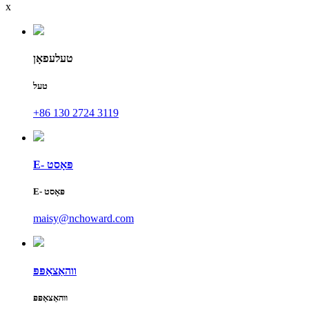
x
טעלעפאָן
טעל
+86 130 2724 3119
E- פּאָסט
E- פּאָסט
maisy@nchoward.com
ווהאַצאַפּפּ
ווהאַצאַפּפּ