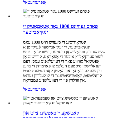
אָנפרעג
דעטאַל
פאַרם געוויינט 1000 גאָר אָטאַמאַטיק יי
ינגקיאַבייטער
ינטראָודוסינג די כינעזיש רויט 1000 עגגס
ינגקיאַבייטער, די ינגקיאַבייטער פֿעיִקייטן אַ
שליימעסדיק ווענאַליישאַן סיסטעם, ינשורינג אַז פריש
לופט סערקיאַלייץ איבער די אַפּאַראַט, קריייטינג אַן
אָפּטימאַל סוויווע פֿאַר די דעוועלאָפּינג עגגס. דעם
ווענאַליישאַן סיסטעם העלפּס צו פאַרמייַדן די בויען
פון שעדלעך גאַסאַז און האַלטן קאָנסיסטענט לופט
קוואַליטעט, קאַנטריביוטינג צו די קוילעלדיק געזונט
און וווילזייַן פון די דעוועלאָפּינג עמבריאָוז.
אָנפרעג
דעטאַל
קאַטשקע יי כאַטשינג צייט און