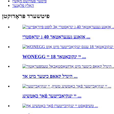
פיטער פּעללעט מאַשין
האָלץ פּלאַנער
פיטשערד פּראָדוקטן
אָזאָנע גענעראַטאָר 40 ג ינדאַסטרי ...
WONEGG יי ינקובאַטאָר 18 יי ...
הינדל קאָאָפּ כיטער מיט אַד ...
יי ינגקיאַבייטער פֿאַר כאַטשינג ...