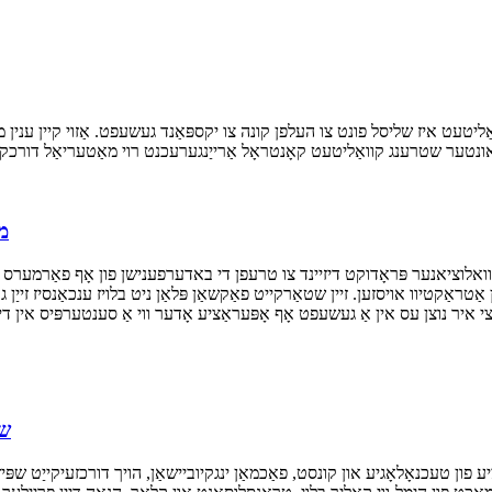
מינ
טראַקטיוו אויסזען. זיין שטאַרקייט פאַקשאַן פּלאַן ניט בלויז ענכאַנסיז זייַן 
יי ינגקיא
טעכנאָלאָגיע און קונסט, פאַכמאַן ינגקיוביישאַן, הויך דורכזעיקייַט שפּיץ דעקן, און קלאָר אָבסערו