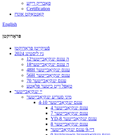
פאַבריק רייַזע
Certification
קאָנטאַקט אונדז
English
פּראָדוקטן
פֿעיִקייטן פּראָדוקטן
2024 ניו ליסטינג
12ה עגגס ינגקיאַבייטער
18ה עגגס ינגקיאַבייטער
48H עגגס ינגקיאַבייטער
56H עגגס ינגקיאַבייטער
70 עגגס ינגקיאַבייטער
טאָפּל זייַט כיטער פּלאַטע
יי ינגקיאַבייטער
מיני סעריע ינגקיאַבייטער
4-10 עגגס ינגקיאַבייטער
4 עגגס ינגקיאַבייטער
7 עגגס ינגקיאַבייטער
YD-8 עגגס ינגקיאַבייטער
8 עגגס ינגקיאַבייטער
דיי-9 עגגס ינגקיאַבייטער
9 עגגס ינגקיאַבייטער וואָטערבעד