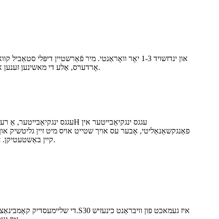
אָרדערס, אַלע די מאשינען זענען אונטער שטרענג קוואַליטעט קאָנטראָל אַרייַנגערעכנט רוי מאַטעריאַל דורכקוק, אין פּראָדוקציע דורכקוק, 2 שעה יידזשינג טעסטינג, ינער אָקק דורכקוק.
פאַנגקשאַנאַליטי, אָבער עס אויך שטייט אויס מיט זיין גליטשיק און אַ
קיין באַשטעטיקן. צי איר נוצן עס אין אַ געשעפט אָף אָפּעראַציע אָדער ווי אַ סענטערפּיס אין דיין היים, דעם ינגקיאַבייטער איז זיכער צו מאַכן אַ דערקלערונג.
די שליימעסדיק קאָמבינאַציע פון ​​