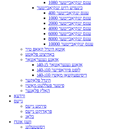
1080 עגגס ינגקיאַבייטער
כינעזיש רויט ינגקיאַבייטער
400 עגגס ינגקיאַבייטער
1000 עגגס ינגקיאַבייטער
2000 עגגס ינגקיאַבייטער
4000 עגגס ינגקיאַבייטער
6000 עגגס ינגקיאַבייטער
8000 עגגס ינגקיאַבייטער
10000 עגגס ינגקיאַבייטער
אַוטאָ הינדל קאָאָפּ טיר
באַהיצונג פּלאַטע
אָזאָנע גענעראַטאָר
אָזאָנע גענעראַטאָר 5ג-40ג
לופט פּיוראַפייער 10ג-40ג
דיסינפעקשאַן מאַשין 10ג-40ג
הינדל פּלאַקער
פיטער פּעללעט מאַשין
האָלץ פּלאַנער
ווידעא
נייַעס
פירמע נייַעס
פּראָדוקט נייַעס
בלאָג
וועגן אונדז
ויסשטעלונג