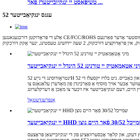
טשיפּאַסט יי ינגקיובייטערז פֿאַר ...
52 עגגס ינגקיאַבייטער
אַלע די פּראָדוקטן דורכגעגאנגען CE/FCC/ROHS און ינדזשויד 1-3 יאָר וואָראַנטי. מיר פֿאַרשטיין דיפּלי סטאַביל קוואַליטעט איז שליסל פונט צו העלפן קונה צו יקספּאַנד געשעפט. אַזוי קיין ענין מוסטער אָדער פאַרנעם
י אָטאַמאַטיק יי טורנינג 52 הינדל יי ינגקיאַבייטער
ינטראָודוסינג די נייַע 52H עגגס ינגקיאַבייטער, אַ רעוואלוציאנער פּראָדוקט דיזיינד צו טרעפן די באדערפענישן פון אָף פאַרמערס און כאַבייס. ניט בלויז יקסעלז די 52H עגגס ינגקיאַבייטער אין
געווער אָבער אויך מוסיף אַ פאַרבינדן פון מאָדערן עלאַגאַנס צו
אָנפרעג
דעטאַל
ַבייטער HHD שמייכל 30/52 פֿאַר היים נוצן
ואַציע פון ​​די ינגקיוביישאַן פּראָצעס.S30 איז געמאכט פון וויבראַנט כינעזיש