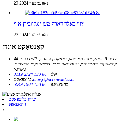
29 נאוועמבער 2024
ווי באַלד דאַרף מען ינגקיובירן אַ יי?
27 נאוועמבער 2024
קאָנטאַקט אונדז
אַדרעס: 44/F, בילדינג 8, וואַנקסיאַנג מאַנשאַן, גאַאָקסין עוועניו,
קינגשאַןהו דיסטריקט, נאַנטשאַנג סיטי, דזשיאַנגקסי פּראַווינס,
טשיינאַ
תּל:
+86 130 2724 3119
maisy@nchoward.com
בליצפּאָסט:
ווהאַצאַפּפּ:
+86 158 7904 5049
שיקן בליצפּאָסט
ווהאַצאַפּפּ
x