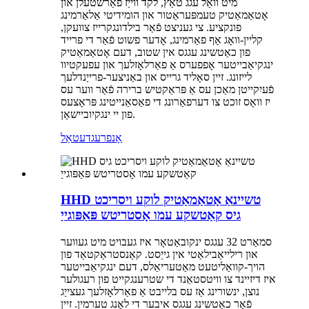
מיט וואַל עגג טאַץ, לקד ווייַז פאַרשטעלן און
אָטאַמאַטיק טעמפּעראַטור און הומידיטי אַלאַרמינג
פונקציע. צי געניצט פֿאַר בילדונגקרייז צוועקן,
קליין-וואָג אָף פאַרמינג, אָדער פשוט פֿאַר די פרייד
פון כאַטשינג עגגס אין שטוב, דעם אָטאַמאַטיק
ינגקיאַבייטער אָפפערס אַ פאַרלאָזלעך און עפעקטיוו
לייזונג. זיין סאָליד גרייס און באַניצער-פרייַנדלעך
פֿעיִקייטן מאַכן עס אַ פּראַקטיש ברירה פֿאַר ווער עס
יז וואָס זוכט צו דערפאַרונג די פאַסאַנייטינג פּראָצעס
פון יי ינגקיוביישאַן.
אָנפרעג
דעטאַל
HHD טשיינאַ אָטאַמאַטיק לוקע ויסריכט
גיס קאַטשקע עמו אָסטריטש פּאַפּוגייַ
סמאַרט 32 עגגס ינקובאַטאָר איז געבויט מיט געווער
און רילייאַבילאַטי אין גייַסט. קאַנסטראַקטאַד פון
הויך-קוואַליטעט מאַטעריאַלס, דעם ינגקיאַבייטער
איז דיזיינד צו וויטסטאַנד די שטרענגקייט פון רעגולער
נוצן, ינשורינג אַז עס בלייבט אַ פאַרלאָזלעך געצייַג
פֿאַר כאַטשינג עגגס איבער די לאַנג טערמין. זיין