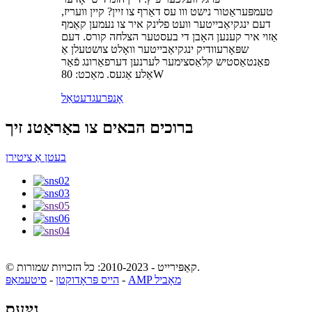
טעמפּעראַטור נישט ווו עס דאַרף צו זיין? קיין וועריז,
דעם ינגקיאַבייטער וועט פלינק איר צו נעמען קאַמף
אַזוי איר קענען האָבן די בעסטער הצלחה קורס. דעם
שפּאָרעוודיק ינגקיאַבייטער וואָלט צושטעלן אַ
פאַנטאַסטיש קלאַסצימער לערנען דערפאַרונג פֿאַר
אַלע אַגעס. מאַכט: 80W
אָנפרעג
דעטאַל
ברוכים הבאים צו באַראַטנ זיך
בעטן אַ ציטירן
© קאַפּירייט - 2010-2023: כל הזכויות שמורות.
AMP מאָביל
-
הייס פּראָדוקטן
-
סיטעמאַפּ
נײַעס