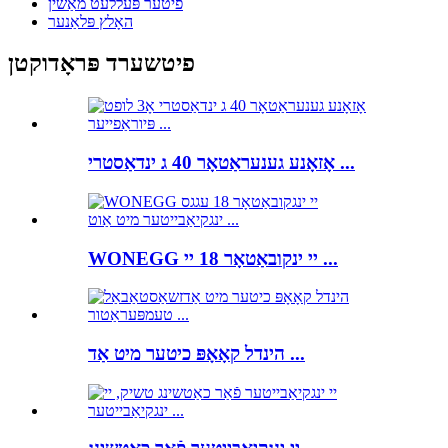
פיטער פּעללעט מאַשין
האָלץ פּלאַנער
פיטשערד פּראָדוקטן
אָזאָנע גענעראַטאָר 40 ג ינדאַסטרי ...
WONEGG יי ינקובאַטאָר 18 יי ...
הינדל קאָאָפּ כיטער מיט אַד ...