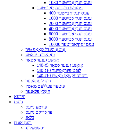
1080 עגגס ינגקיאַבייטער
כינעזיש רויט ינגקיאַבייטער
400 עגגס ינגקיאַבייטער
1000 עגגס ינגקיאַבייטער
2000 עגגס ינגקיאַבייטער
4000 עגגס ינגקיאַבייטער
6000 עגגס ינגקיאַבייטער
8000 עגגס ינגקיאַבייטער
10000 עגגס ינגקיאַבייטער
אַוטאָ הינדל קאָאָפּ טיר
באַהיצונג פּלאַטע
אָזאָנע גענעראַטאָר
אָזאָנע גענעראַטאָר 5ג-40ג
לופט פּיוראַפייער 10ג-40ג
דיסינפעקשאַן מאַשין 10ג-40ג
הינדל פּלאַקער
פיטער פּעללעט מאַשין
האָלץ פּלאַנער
ווידעא
נייַעס
פירמע נייַעס
פּראָדוקט נייַעס
בלאָג
וועגן אונדז
ויסשטעלונג