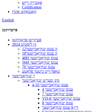
פאַבריק רייַזע
Certification
קאָנטאַקט אונדז
English
פּראָדוקטן
פֿעיִקייטן פּראָדוקטן
2024 ניו ליסטינג
12ה עגגס ינגקיאַבייטער
18ה עגגס ינגקיאַבייטער
48H עגגס ינגקיאַבייטער
56H עגגס ינגקיאַבייטער
70 עגגס ינגקיאַבייטער
טאָפּל זייַט כיטער פּלאַטע
יי ינגקיאַבייטער
מיני סעריע ינגקיאַבייטער
4-10 עגגס ינגקיאַבייטער
4 עגגס ינגקיאַבייטער
7 עגגס ינגקיאַבייטער
YD-8 עגגס ינגקיאַבייטער
8 עגגס ינגקיאַבייטער
דיי-9 עגגס ינגקיאַבייטער
9 עגגס ינגקיאַבייטער וואָטערבעד