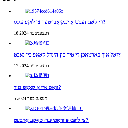
ווי לאַנג נעמט אַ ינגקיאַבייטער צו לוקע עגגס?
18 דעצעמבער 2024
זאָל איך פאַרמאַכן די טיר פון הינדל קאָאָפּ בייַ נאַכט?
17 דעצעמבער 2024
וואָס איז אַ קאָאָפּ טיר?
5 דעצעמבער 2024
צי לופט פּיוראַפייערז טאַקע אַרבעט?