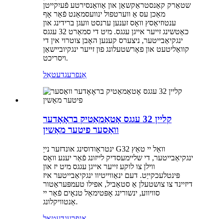
שטאַרק קאַנסטראַקשאַן און אַוואַנסירטע פֿעיִקייטן
מאַכן עס אַ ווערטפול ינוועסמאַנט פֿאַר אָף
ענטוזיאַסץ וואָס זענען ערנסט וועגן ברידינג און
כאַטשינג זייער אייגן עגגס. מיט די סמאַרט 32 עגגס
ינגקיאַבייטער, ניצערס קענען האָבן צוטרוי אין די
קוואַליטעט און פאָרשטעלונג פון זייער ינגקיוביישאַן
ויסריכט.
אָנפרעג
דעטאַל
קליין 32 עגגס אָטאַמאַטיק בראָאָדער
וואַסער פיטער מאַשין
ינטראָודוסינג אונדזער נייַ G32 וואַל יי טאַץ
ינגקיאַבייטער, די שליימעסדיק לייזונג פֿאַר יענע וואָס
ווילן צו לוקע זייער אייגן עגגס מיט יז און
פּינטלעכקייַט. דעם ינאַווייטיוו ינגקיאַבייטער איז
דיזיינד צו צושטעלן אַ סטאַביל, אפילו טעמפּעראַטור
סוויווע, ינשורינג אָפּטימאַל טנאָים פֿאַר יי
אַנטוויקלונג.
אָנפרעג
דעטאַל