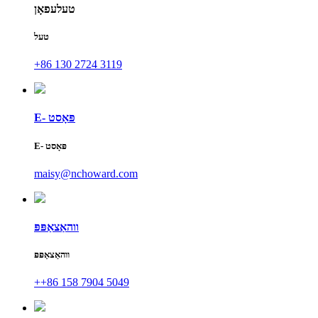
טעלעפאָן
טעל
+86 130 2724 3119
E- פּאָסט
E- פּאָסט
maisy@nchoward.com
ווהאַצאַפּפּ
ווהאַצאַפּפּ
++86 158 7904 5049