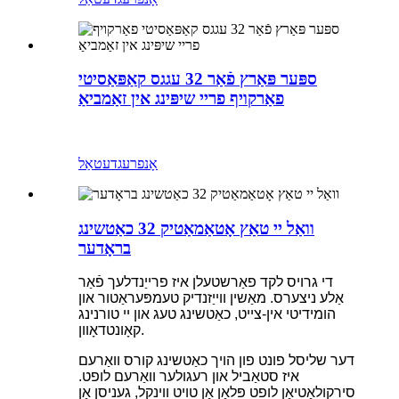
ספּער פּאַרץ פֿאַר 32 עגגס קאַפּאַסיטי
פאַרקויף פריי שיפּינג אין זאַמביאַ
אָנפרעג
דעטאַל
וואַל יי טאַץ אָטאַמאַטיק 32 כאַטשינג
בראָדער
די גרויס לקד פאַרשטעלן איז פרייַנדלעך פֿאַר
אַלע ניצערס. מאַשין ווייַזנדיק טעמפּעראַטור און
הומידיטי אין-צייט, כאַטשינג טעג און יי טורנינג
קאָונטדאָוון.
דער שליסל פונט פון הויך כאַטשינג קורס וואַרעם
איז סטאַביל און רעגולער וואַרעם לופט.
סירקולאַטיאָן לופט פּלאַן אָן טויט ווינקל, געניסן אַן