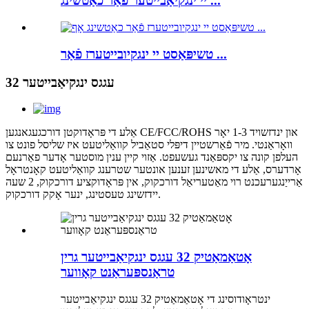
יי ינגקיאַבייטער פֿאַר כאַטשינג ...
טשיפּאַסט יי ינגקיובייטערז פֿאַר ...
32 עגגס ינגקיאַבייטער
אַלע די פּראָדוקטן דורכגעגאנגען CE/FCC/ROHS און ינדזשויד 1-3 יאָר
וואָראַנטי. מיר פֿאַרשטיין דיפּלי סטאַביל קוואַליטעט איז שליסל פונט צו
העלפן קונה צו יקספּאַנד געשעפט. אַזוי קיין ענין מוסטער אָדער פאַרנעם
אָרדערס, אַלע די מאשינען זענען אונטער שטרענג קוואַליטעט קאָנטראָל
אַרייַנגערעכנט רוי מאַטעריאַל דורכקוק, אין פּראָדוקציע דורכקוק, 2 שעה
יידזשינג טעסטינג, ינער אָקק דורכקוק.
אָטאַמאַטיק 32 עגגס ינגקיאַבייטער גרין
טראַנספּעראַנט קאָווער
ינטראָודוסינג די אָטאַמאַטיק 32 עגגס ינגקיאַבייטער