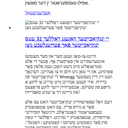
אפילו טעמפּעראַטור ין דער מאַשין.
אָנפרעג
דעטאַל
יי ינגקיאַבייטער וואָנעגג ראָללער 32 עגגס
ינגקיאַבייטער פֿאַר פערזענלעכע נוצן
היינט-צו-טאָג זענען מער און מער מענטשן
אינטערעסירט אין פאַרמערן אָף, אָבער זיי אַלע
סטראַגאַלינג מיט נישט האָבן גענוג פּלאַץ פֿאַר
פאַרמינג, און זיי טאָן ניט וויסן ווו צו אָנהייבן. דערנאָך
די ינגקיאַבייטער פון Wonegg וועט זיין דיין בעסטער
ברירה. איר קענען אָנהייבן מיט טריינג צו לוקע אַ
גרופּע פון ​​טשיקס, אָבסערווירן זייער לוקע פּראָצעס
און גרייטן זיך צו שניט סאַפּרייזיז!
דעם וואַל שפּאָרעוודיק ינגקיאַבייטער האט עס אַלע
פֿאַר אַ גרויס פּרייַז. עס האט אָטאַמאַטיק
טעמפּעראַטור קאָנטראָלס, דיגיטאַל הומידיטי
אַרויסווייַזן, אָטאַמאַטיק יי טורנינג. ראָללער יי טאַץ
סוץ פֿאַר כאַטשינג טשיקס / קאַטשקע / וואַכטל /
פויגל וועלכער פיץ. דיין הומידיטי אָדער