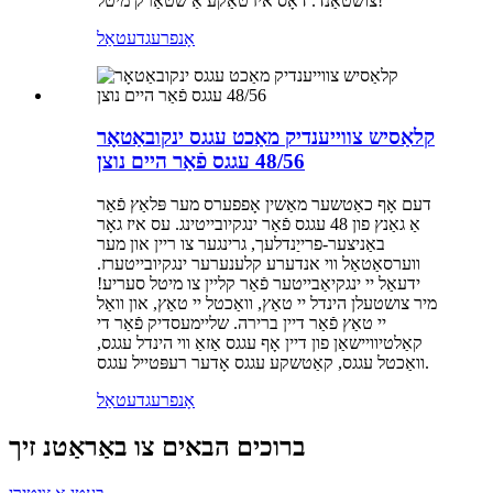
צושטאַנד. דאָס איז טאַקע אַ שטאַרק מיטל!
אָנפרעג
דעטאַל
קלאַסיש צווייענדיק מאַכט עגגס ינקובאַטאָר
48/56 עגגס פֿאַר היים נוצן
דעם אָף כאַטשער מאַשין אָפפערס מער פּלאַץ פֿאַר
אַ גאַנץ פון 48 עגגס פֿאַר ינגקיובייטינג. עס איז גאָר
באַניצער-פרייַנדלעך, גרינגער צו ריין און מער
ווערסאַטאַל ווי אנדערע קלענערער ינגקיובייטערז.
ידעאַל יי ינגקיאַבייטער פֿאַר קליין צו מיטל סעריע!
מיר צושטעלן הינדל יי טאַץ, וואַכטל יי טאַץ, און וואַל
יי טאַץ פֿאַר דיין ברירה. שליימעסדיק פֿאַר די
קאַלטיוויישאַן פון דיין אָף עגגס אַזאַ ווי הינדל עגגס,
וואַכטל עגגס, קאַטשקע עגגס אָדער רעפּטייל עגגס.
אָנפרעג
דעטאַל
ברוכים הבאים צו באַראַטנ זיך