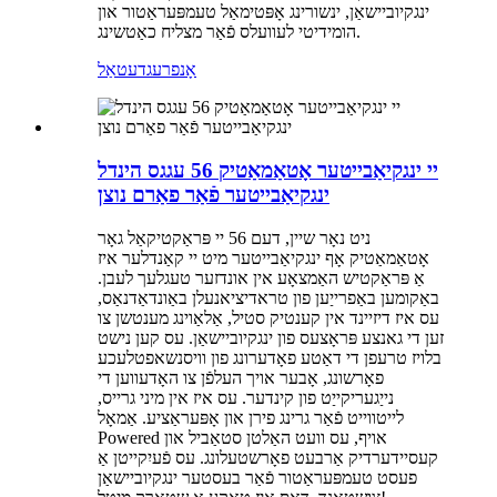
ינגקיוביישאַן, ינשורינג אָפּטימאַל טעמפּעראַטור און
הומידיטי לעוועלס פֿאַר מצליח כאַטשינג.
אָנפרעג
דעטאַל
יי ינגקיאַבייטער אָטאַמאַטיק 56 עגגס הינדל
ינגקיאַבייטער פֿאַר פאַרם נוצן
ניט נאָר שיין, דעם 56 יי פּראַקטיקאַל גאָר
אָטאַמאַטיק אָף ינגקיאַבייטער מיט יי קאַנדלער איז
אַ פּראַקטיש האַמצאָע אין אונדזער טעגלעך לעבן.
באַקומען באַפרייַען פון טראדיציאנעלן באַונדאַדנאַס,
עס איז דיזיינד אין קענטיק סטיל, אַלאַוינג מענטשן צו
זען די גאנצע פּראָצעס פון ינגקיוביישאַן. עס קען נישט
בלויז טרעפן די דאַטע פאָדערונג פון וויסנשאפטלעכע
פאָרשונג, אָבער אויך העלפֿן צו האָדעווען די
נייַגעריקייַט פון קינדער. עס איז אין מיני גרייס,
לייטווייט פֿאַר גרינג פירן און אָפּעראַציע. אַמאָל
Powered אויף, עס וועט האַלטן סטאַביל און
קעסיידערדיק אַרבעט פאָרשטעלונג. עס פֿעיִקייטן אַ
פעסט טעמפּעראַטור פֿאַר בעסטער ינגקיוביישאַן