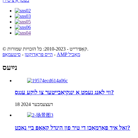
בעטן אַ ציטירן
© קאַפּירייט - 2010-2023: כל הזכויות שמורות.
AMP מאָביל
-
הייס פּראָדוקטן
-
סיטעמאַפּ
נײַעס
ווי לאַנג נעמט אַ ינגקיאַבייטער צו לוקע עגגס?
18 דעצעמבער 2024
זאָל איך פאַרמאַכן די טיר פון הינדל קאָאָפּ בייַ נאַכט?