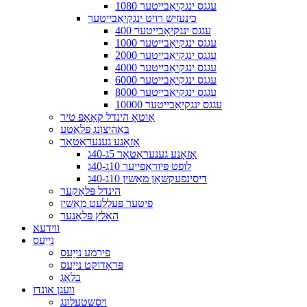
1080 עגגס ינגקיאַבייטער
כינעזיש רויט ינגקיאַבייטער
400 עגגס ינגקיאַבייטער
1000 עגגס ינגקיאַבייטער
2000 עגגס ינגקיאַבייטער
4000 עגגס ינגקיאַבייטער
6000 עגגס ינגקיאַבייטער
8000 עגגס ינגקיאַבייטער
10000 עגגס ינגקיאַבייטער
אַוטאָ הינדל קאָאָפּ טיר
באַהיצונג פּלאַטע
אָזאָנע גענעראַטאָר
אָזאָנע גענעראַטאָר 5ג-40ג
לופט פּיוראַפייער 10ג-40ג
דיסינפעקשאַן מאַשין 10ג-40ג
הינדל פּלאַקער
פיטער פּעללעט מאַשין
האָלץ פּלאַנער
ווידעא
נייַעס
פירמע נייַעס
פּראָדוקט נייַעס
בלאָג
וועגן אונדז
ויסשטעלונג