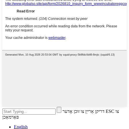
דריקן אַרייַן צו זוכן אָדער ESC צו
פאַרמאַכן
English