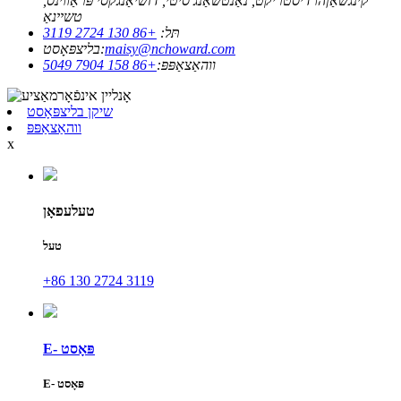
קינגשאַןהו דיסטריקט, נאַנטשאַנג סיטי, דזשיאַנגקסי פּראַווינס,
טשיינאַ
תּל:
+86 130 2724 3119
maisy@nchoward.com
בליצפּאָסט:
ווהאַצאַפּפּ:
+86 158 7904 5049
שיקן בליצפּאָסט
ווהאַצאַפּפּ
x
טעלעפאָן
טעל
+86 130 2724 3119
E- פּאָסט
E- פּאָסט