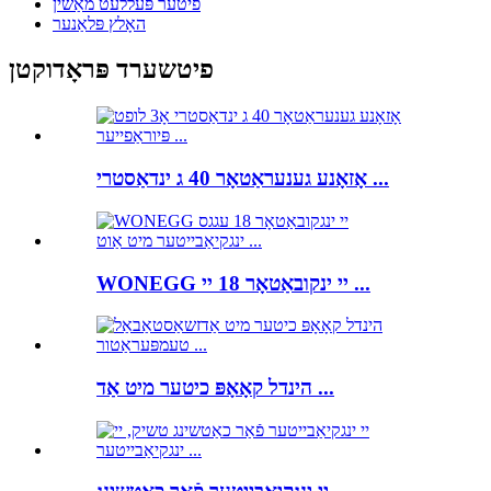
פיטער פּעללעט מאַשין
האָלץ פּלאַנער
פיטשערד פּראָדוקטן
אָזאָנע גענעראַטאָר 40 ג ינדאַסטרי ...
WONEGG יי ינקובאַטאָר 18 יי ...
הינדל קאָאָפּ כיטער מיט אַד ...