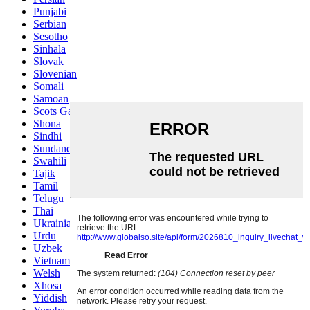
Punjabi
Serbian
Sesotho
Sinhala
Slovak
Slovenian
Somali
Samoan
Scots Gaelic
Shona
Sindhi
Sundanese
Swahili
Tajik
Tamil
Telugu
Thai
Ukrainian
Urdu
Uzbek
Vietnamese
Welsh
Xhosa
Yiddish