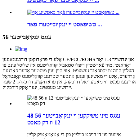
יי ינגקיאַבייטער פֿאַר כאַטשינג ...
טשיפּאַסט יי ינגקיובייטערז פֿאַר ...
56 עגגס ינגקיאַבייטער
אַלע די פּראָדוקטן דורכגעגאנגען CE/FCC/ROHS און ינדזשויד 1-3 יאָר
וואָראַנטי. מיר פֿאַרשטיין דיפּלי סטאַביל קוואַליטעט איז שליסל פונט צו
העלפן קונה צו יקספּאַנד געשעפט. אַזוי קיין ענין מוסטער אָדער פאַרנעם
אָרדערס, אַלע די מאשינען זענען אונטער שטרענג קוואַליטעט קאָנטראָל
אַרייַנגערעכנט רוי מאַטעריאַל דורכקוק, אין פּראָדוקציע דורכקוק, 2 שעה
יידזשינג טעסטינג, ינער אָקק דורכקוק.
48 56 עגגס מיני טשיקקען יי ינגקיאַבייטער
12 וו דק מאַכט
איינער פון די הויפּט כיילייץ פון די אָטאַמאַטיק קליין