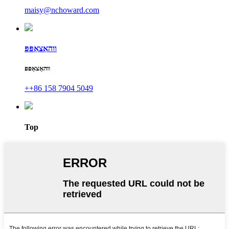
maisy@nchoward.com
ווהאַצאַפּפּ
ווהאַצאַפּפּ
++86 158 7904 5049
Top