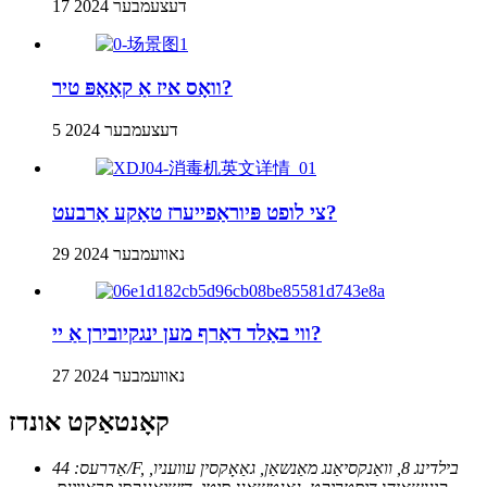
17 דעצעמבער 2024
וואָס איז אַ קאָאָפּ טיר?
5 דעצעמבער 2024
צי לופט פּיוראַפייערז טאַקע אַרבעט?
29 נאוועמבער 2024
ווי באַלד דאַרף מען ינגקיובירן אַ יי?
27 נאוועמבער 2024
קאָנטאַקט אונדז
אַדרעס: 44/F, בילדינג 8, וואַנקסיאַנג מאַנשאַן, גאַאָקסין עוועניו,