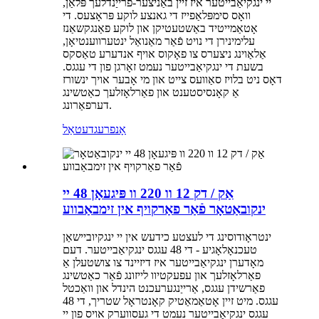
יי ינגקיאַבייטער איז זיין באַניצער-פרייַנדלעך פּלאַן,
וואָס סימפּלאַפייז די גאנצע לוקע פּראָצעס. די
אָטאַמייטיד באַשטעטיקן און לוקע פאַנגקשאַנז
עלימינירן די נויט פֿאַר מאַנואַל ינטערווענטיאָן,
אַלאַוינג ניצערס צו פאָקוס אויף אנדערע טאַסקס
בשעת די ינגקיאַבייטער נעמט זאָרגן פון די עגגס.
דאָס ניט בלויז סאַוועס צייט און מי אָבער אויך ינשורז
אַ קאָנסיסטענט און פאַרלאָזלעך כאַטשינג
דערפאַרונג.
אָנפרעג
דעטאַל
אַק / דק 12 וו 220 וו פּיגעאָן 48 יי
ינקובאַטאָר פֿאַר פאַרקויף אין זימבאַבווע
ינטראָודוסינג די לעצטע כידעש אין יי ינגקיוביישאַן
טעכנאָלאָגיע - די 48 עגגס ינגקיאַבייטער. דעם
מאָדערן ינגקיאַבייטער איז דיזיינד צו צושטעלן אַ
פאַרלאָזלעך און עפעקטיוו לייזונג פֿאַר כאַטשינג
פאַרשידן עגגס, אַרייַנגערעכנט הינדל און וואַכטל
עגגס. מיט זיין אָטאַמאַטיק קאָנטראָל שטריך, די 48
עגגס ינגקיאַבייטער נעמט די געסווערק אויס פון יי