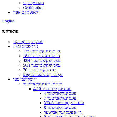
פאַבריק רייַזע
Certification
קאָנטאַקט אונדז
English
פּראָדוקטן
פֿעיִקייטן פּראָדוקטן
2024 ניו ליסטינג
12ה עגגס ינגקיאַבייטער
18ה עגגס ינגקיאַבייטער
48H עגגס ינגקיאַבייטער
56H עגגס ינגקיאַבייטער
70 עגגס ינגקיאַבייטער
טאָפּל זייַט כיטער פּלאַטע
יי ינגקיאַבייטער
מיני סעריע ינגקיאַבייטער
4-10 עגגס ינגקיאַבייטער
4 עגגס ינגקיאַבייטער
7 עגגס ינגקיאַבייטער
YD-8 עגגס ינגקיאַבייטער
8 עגגס ינגקיאַבייטער
דיי-9 עגגס ינגקיאַבייטער
9 עגגס ינגקיאַבייטער וואָטערבעד