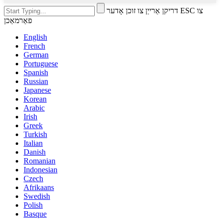
דריקן אַרייַן צו זוכן אָדער ESC צו
פאַרמאַכן
English
French
German
Portuguese
Spanish
Russian
Japanese
Korean
Arabic
Irish
Greek
Turkish
Italian
Danish
Romanian
Indonesian
Czech
Afrikaans
Swedish
Polish
Basque