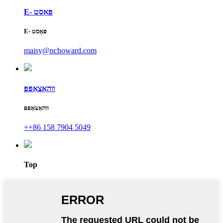
E- פּאָסט
E- פּאָסט
maisy@nchoward.com
ווהאַצאַפּפּ
ווהאַצאַפּפּ
++86 158 7904 5049
Top