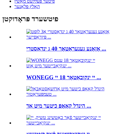
פיטער פּעללעט מאַשין
האָלץ פּלאַנער
פיטשערד פּראָדוקטן
אָזאָנע גענעראַטאָר 40 ג ינדאַסטרי ...
WONEGG יי ינקובאַטאָר 18 יי ...
הינדל קאָאָפּ כיטער מיט אַד ...