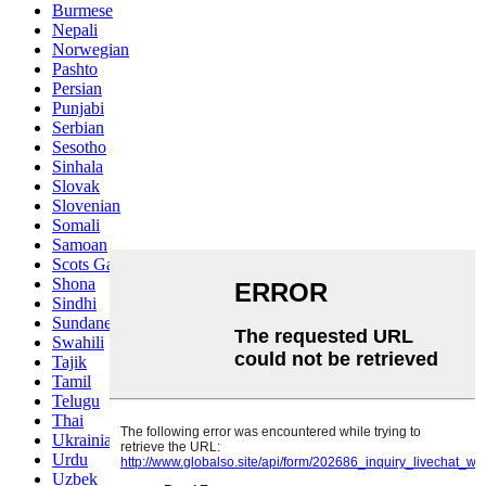
Burmese
Nepali
Norwegian
Pashto
Persian
Punjabi
Serbian
Sesotho
Sinhala
Slovak
Slovenian
Somali
Samoan
Scots Gaelic
Shona
Sindhi
Sundanese
Swahili
Tajik
Tamil
Telugu
Thai
Ukrainian
Urdu
Uzbek