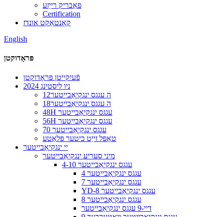
פאַבריק רייַזע
Certification
קאָנטאַקט אונדז
English
פּראָדוקטן
פֿעיִקייטן פּראָדוקטן
2024 ניו ליסטינג
12ה עגגס ינגקיאַבייטער
18ה עגגס ינגקיאַבייטער
48H עגגס ינגקיאַבייטער
56H עגגס ינגקיאַבייטער
70 עגגס ינגקיאַבייטער
טאָפּל זייַט כיטער פּלאַטע
יי ינגקיאַבייטער
מיני סעריע ינגקיאַבייטער
4-10 עגגס ינגקיאַבייטער
4 עגגס ינגקיאַבייטער
7 עגגס ינגקיאַבייטער
YD-8 עגגס ינגקיאַבייטער
8 עגגס ינגקיאַבייטער
דיי-9 עגגס ינגקיאַבייטער
9 עגגס ינגקיאַבייטער וואָטערבעד