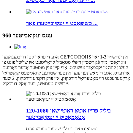
יי ינגקיאַבייטער פֿאַר כאַטשינג ...
טשיפּאַסט יי ינגקיובייטערז פֿאַר ...
960 עגגס ינגקיאַבייטער
אַלע די פּראָדוקטן דורכגעגאנגען CE/FCC/ROHS און ינדזשויד 1-3 יאָר
וואָראַנטי. מיר פֿאַרשטיין דיפּלי סטאַביל קוואַליטעט איז שליסל פונט צו
העלפן קונה צו יקספּאַנד געשעפט. אַזוי קיין ענין מוסטער אָדער פאַרנעם
אָרדערס, אַלע די מאשינען זענען אונטער שטרענג קוואַליטעט קאָנטראָל
אַרייַנגערעכנט רוי מאַטעריאַל דורכקוק, אין פּראָדוקציע דורכקוק, 2 שעה
יידזשינג טעסטינג, ינער אָקק דורכקוק.
ביליק פּרייז אַוטאָ ראָוטיישאַן 120-1080
אָטאַמאַטיק יי ינגקיאַבייטער
ינטראָודוסינג די בלוי שטערן סעריע עגגס