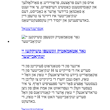
אויס פון דעם פּראָצעס, פּראַוויידינג אַ פאַרלאָזלעך
און קאָנסיסטענט כאַטשינג דערפאַרונג. צי איר זענט
אַ פאַכמאַן ברידער אָדער אַ כאַבייסט, דעם
ינגקיאַבייטער איז דיזיינד צו טרעפן דיין
באדערפענישן און יקסיד דיין עקספּעקטיישאַנז.
אָנפרעג
דעטאַל
גאָר אָטאַמאַטיק זונשעפּן טשיקקען יי
ינגקיאַבייטער
איינער פון די סטאַנדאַוט פֿעיִקייטן פון די
ינגקיאַבייטער פון די H סעריע איז די פיייקייט צו
אַקאַמאַדייט ביידע טראדיציאנעלן יי טאַץ און וואַל יי
טאַץ, וואָס געבן יוזערז די בייגיקייט צו קלייַבן די
בעסטער אָפּציע פֿאַר זייער ספּעציפיש דאַרף. צי איר
בעסער וועלן די געפרואווט און אמת אופֿן פון ניצן
טראדיציאנעלן יי טאַץ אָדער די קאַנוויניאַנס פון וואַל
יי טאַץ, די H סעריע ינגקיאַבייטער האט איר
באדעקט.
אָנפרעג
דעטאַל