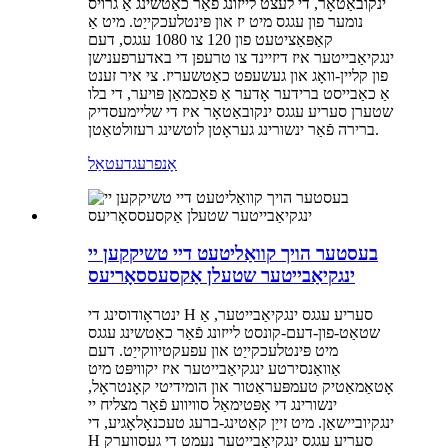
ינקובאַטאָר, די לעצט לייזונג פֿאַר כאַטשינג אַ גרויס
נומער פון עגגס מיט יז און פּינטלעכקייַט. מיט אַ
קאַפּאַציטעט פון 120 צו 1080 עגגס, דעם
ינגקיאַבייטער איז דיזיינד צו טרעפן די באדערפענישן
פון קליין-וואָג און געשעפט כאַטשעריז. צי איר זענט
אַ כאַבייסט ברידער אָדער אַ פאַכמאַן פּויער, די בלו
שטערן סעריע עגגס ינקובאַטאָר איז די שליימעסדיק
ברירה פֿאַר ינשורינג געראָטן לוטשינג רעזולטאַטן.
אָנפרעג
דעטאַל
בעסטער הויך קוואַליטעט דיי טשיקקען יי
ינגקיאַבייטער שטעלן אַקסעססאָריעס
ינטראָודוסינג די H סעריע עגגס ינגקיאַבייטער, אַ
שטאַט-פון-דעם-קונסט לייזונג פֿאַר כאַטשינג עגגס
מיט פּינטלעכקייַט און עפעקטיווקייַט. דעם
אַוואַנסירטע ינגקיאַבייטער איז יקוויפּט מיט
אָטאַמאַטיק טעמפּעראַטור און הומידיטי קאָנטראָל,
ינשורינג די אָפּטימאַל סוויווע פֿאַר מצליח יי
ינגקיוביישאַן. מיט זייַן קאַטינג-ברעג טעכנאָלאָגיע, די
H סעריע עגגס ינגקיאַבייטער נעמט די געסווערק