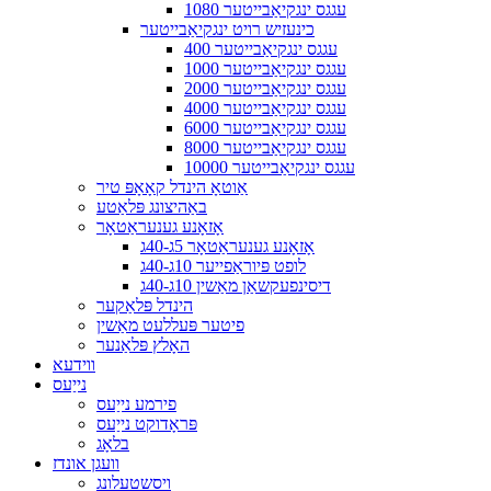
1080 עגגס ינגקיאַבייטער
כינעזיש רויט ינגקיאַבייטער
400 עגגס ינגקיאַבייטער
1000 עגגס ינגקיאַבייטער
2000 עגגס ינגקיאַבייטער
4000 עגגס ינגקיאַבייטער
6000 עגגס ינגקיאַבייטער
8000 עגגס ינגקיאַבייטער
10000 עגגס ינגקיאַבייטער
אַוטאָ הינדל קאָאָפּ טיר
באַהיצונג פּלאַטע
אָזאָנע גענעראַטאָר
אָזאָנע גענעראַטאָר 5ג-40ג
לופט פּיוראַפייער 10ג-40ג
דיסינפעקשאַן מאַשין 10ג-40ג
הינדל פּלאַקער
פיטער פּעללעט מאַשין
האָלץ פּלאַנער
ווידעא
נייַעס
פירמע נייַעס
פּראָדוקט נייַעס
בלאָג
וועגן אונדז
ויסשטעלונג