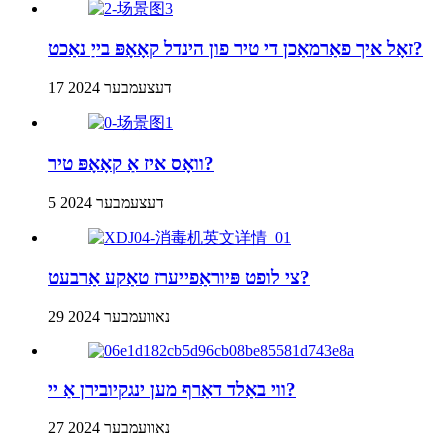
זאָל איך פאַרמאַכן די טיר פון הינדל קאָאָפּ בייַ נאַכט?
17 דעצעמבער 2024
וואָס איז אַ קאָאָפּ טיר?
5 דעצעמבער 2024
צי לופט פּיוראַפייערז טאַקע אַרבעט?
29 נאוועמבער 2024
ווי באַלד דאַרף מען ינגקיובירן אַ יי?
27 נאוועמבער 2024