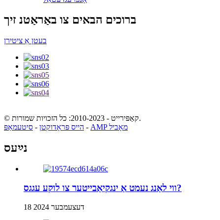
ברוכים הבאים צו באַראַטנ זיך
בעטן אַ ציטירן
© קאַפּירייט - 2010-2023: כל הזכויות שמורות.
AMP מאָביל
-
הייס פּראָדוקטן
-
סיטעמאַפּ
נײַעס
ווי לאַנג נעמט אַ ינגקיאַבייטער צו לוקע עגגס?
18 דעצעמבער 2024