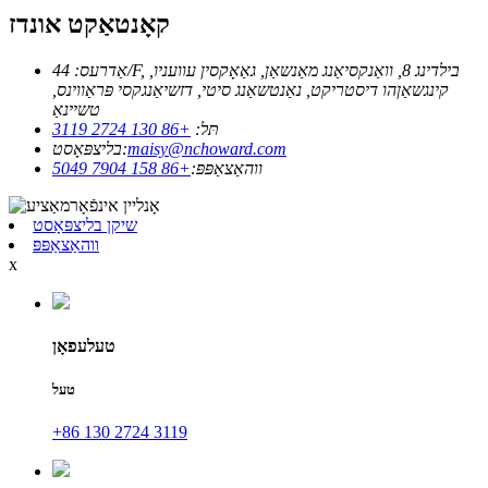
קאָנטאַקט אונדז
אַדרעס: 44/F, בילדינג 8, וואַנקסיאַנג מאַנשאַן, גאַאָקסין עוועניו,
קינגשאַןהו דיסטריקט, נאַנטשאַנג סיטי, דזשיאַנגקסי פּראַווינס,
טשיינאַ
תּל:
+86 130 2724 3119
maisy@nchoward.com
בליצפּאָסט:
ווהאַצאַפּפּ:
+86 158 7904 5049
שיקן בליצפּאָסט
ווהאַצאַפּפּ
x
טעלעפאָן
טעל
+86 130 2724 3119