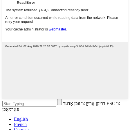
דריקן אַרייַן צו זוכן אָדער ESC צו
פאַרמאַכן
English
French
German