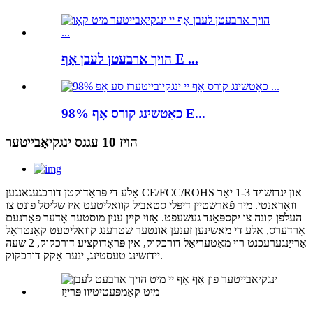
הויך ארבעטן לעבן אָף E ...
98% כאַטשינג קורס אָף E...
הויז 10 עגגס ינגקיאַבייטער
אַלע די פּראָדוקטן דורכגעגאנגען CE/FCC/ROHS און ינדזשויד 1-3 יאָר
וואָראַנטי. מיר פֿאַרשטיין דיפּלי סטאַביל קוואַליטעט איז שליסל פונט צו
העלפן קונה צו יקספּאַנד געשעפט. אַזוי קיין ענין מוסטער אָדער פאַרנעם
אָרדערס, אַלע די מאשינען זענען אונטער שטרענג קוואַליטעט קאָנטראָל
אַרייַנגערעכנט רוי מאַטעריאַל דורכקוק, אין פּראָדוקציע דורכקוק, 2 שעה
יידזשינג טעסטינג, ינער אָקק דורכקוק.