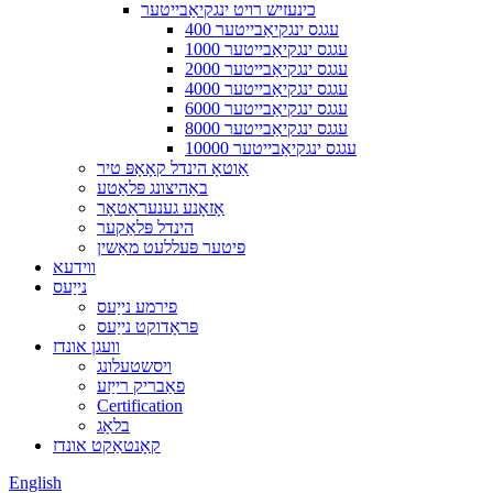
כינעזיש רויט ינגקיאַבייטער
400 עגגס ינגקיאַבייטער
1000 עגגס ינגקיאַבייטער
2000 עגגס ינגקיאַבייטער
4000 עגגס ינגקיאַבייטער
6000 עגגס ינגקיאַבייטער
8000 עגגס ינגקיאַבייטער
10000 עגגס ינגקיאַבייטער
אַוטאָ הינדל קאָאָפּ טיר
באַהיצונג פּלאַטע
אָזאָנע גענעראַטאָר
הינדל פּלאַקער
פיטער פּעללעט מאַשין
ווידעא
נייַעס
פירמע נייַעס
פּראָדוקט נייַעס
וועגן אונדז
ויסשטעלונג
פאַבריק רייַזע
Certification
בלאָג
קאָנטאַקט אונדז
English