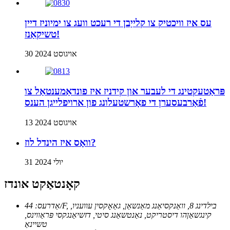
עס איז וויכטיק צו קלייַבן די רעכט וועג צו ימיוניז דיין
טשיקאַנז!
30 אויגוסט 2024
פּראַטעקטינג די לעבער און קידניז איז פונדאַמענטאַל צו
פֿאַרבעסערן די פאָרשטעלונג פון ארויפלייגן הענס!
13 אויגוסט 2024
וואָס איז הינדל לוז?
31 יולי 2024
קאָנטאַקט אונדז
אַדרעס: 44/F, בילדינג 8, וואַנקסיאַנג מאַנשאַן, גאַאָקסין עוועניו,
קינגשאַןהו דיסטריקט, נאַנטשאַנג סיטי, דזשיאַנגקסי פּראַווינס,
טשיינאַ