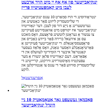
ינגקיאַבייטער פון אָף אָף יי מיט הויך אַרבעט
לעבן מיט קאַמפּעטיטיוו פּרייַז
ינטראָודוסינג די הויז סמאַרט 10 עגגס ינגקיאַבייטער,
די שליימעסדיק לייזונג פֿאַר כאַטשינג און
נערטשערינג אַ נייַע דור פון לעבן. דער ינאַווייטיוו
ינגקיאַבייטער איז יקוויפּט מיט אַוואַנסירטע פֿעיִקייטן
צו ענשור אַ געראָטן לוטשינג פּראָצעס, וואָס מאכט
עס אַן אידעאל ברירה פֿאַר ביידע כאַבייס און
פּראָפעססיאָנאַלס. די ינגקיאַבייטער פֿעיִקייטן אַ
פּאַרטיאָנאַבלע וואַסער טאַנק, וואָס אַלאַוז בעסער
קאָנטראָל איבער די הומידיטי לעוועלס אין די
אַפּאַראַט. דעם ינאַווייטיוו פּלאַן ינשורז אַ מער
עפעקטיוו מאָיסטוריזינג ווירקונג, קריייטינג די
שליימעסדיק סוויווע פֿאַר די עגגס צו אַנטוויקלען און
לוקע.
אָנפרעג
דעטאַל
פאַכמאַן געשעפט גאָר אָטאַמאַטיק 10 נייַ
הינדל ינגקיאַבייטער