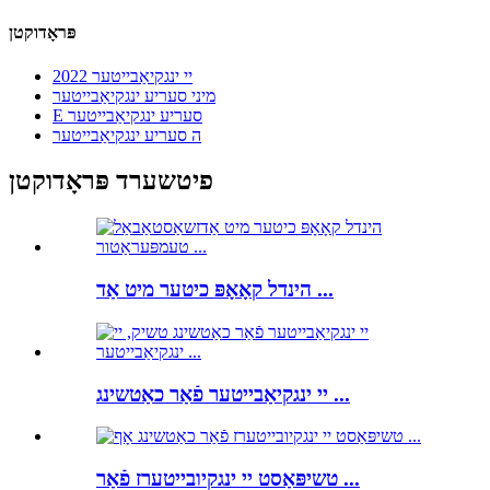
פּראָדוקטן
2022 יי ינגקיאַבייטער
מיני סעריע ינגקיאַבייטער
E סעריע ינגקיאַבייטער
ה סעריע ינגקיאַבייטער
פיטשערד פּראָדוקטן
הינדל קאָאָפּ כיטער מיט אַד ...
יי ינגקיאַבייטער פֿאַר כאַטשינג ...
טשיפּאַסט יי ינגקיובייטערז פֿאַר ...