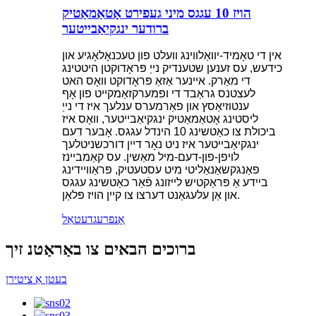
הויז 10 עגגס מיני געפירט אָטאַמאַטיק
ברודער ינגקיאַבייטער
אין די טאָמיד-יוואַלווינג וועלט פון טעכנאָלאָגיע און
כידעש, עס זענען שטענדיק נייַ פּראָדוקטן היטטינג
די מאַרק. איינער אַזאַ פּראָדוקט וואָס האט
לעצטנס גראַבד די ופמערקזאַמקייט פון אָף
ענטוזיאַסץ און פאַרמערס ענלעך איז די נייַ
ליסטינג אָטאַמאַטיק ינגקיאַבייטער, וואָס איז
ביכולת צו כאַטשינג 10 הינדל עגגס. אָבער דעם
ינגקיאַבייטער איז ניט נאָר דיין דורכשניטלעך
לויפן-פון-דעם-מיל מאַשין. עס קאַמביינז
פאַנגקשאַנאַליטי מיט עסטעטיק, פּראַוויידינג
ביידע אַ פּראַקטיש לייזונג פֿאַר כאַטשינג עגגס
און אַן עלעגאַנט דערצו צו קיין הויז פּלאַן.
אָנפרעג
דעטאַל
ברוכים הבאים צו באַראַטנ זיך
בעטן אַ ציטירן