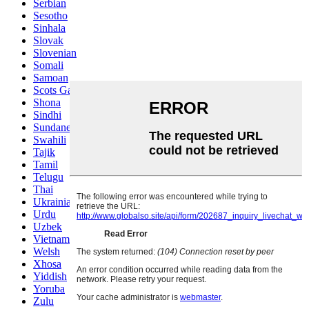
Serbian
Sesotho
Sinhala
Slovak
Slovenian
Somali
Samoan
Scots Gaelic
Shona
Sindhi
Sundanese
Swahili
Tajik
Tamil
Telugu
Thai
Ukrainian
Urdu
Uzbek
Vietnamese
Welsh
Xhosa
Yiddish
Yoruba
Zulu