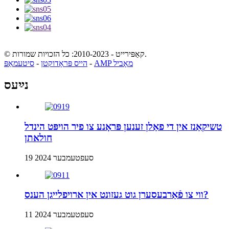
© קאַפּירייט - 2010-2023: כל הזכויות שמורות.
AMP מאָביל
-
הייס פּראָדוקטן
-
סיטעמאַפּ
נײַעס
טשיקאַנז אין די פאַלן זענען פּראָנע צו פיר הויפּט הינדל
חולאתן
19 סעפטעמבער 2024
ווי צו פֿאַרבעסערן גוט געזונט אין ארויפלייגן הענס?
11 סעפטעמבער 2024