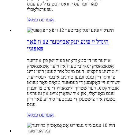
פֿאַר ווער עס יז וואָס זוכט צו לוקע עגגס
עפערטלאַסלי.
אָנפרעג
דעטאַל
הינדל יי פּינע ינגקיאַבייטער 12 וו פֿאַר
פּאַפּוגייַ
איינער פון די סטאַנדאַוט פֿעיִקייטן פון אונדזער
אָטאַמאַטיק ינגקיובייטערז איז זייער אָטאַמאַטיק
יי-טורנינג פונקציע. דעם מיטל איר קענען רוען גרינג
צו וויסן דיין עגגס זענען טורנינג איבער קעסיידער,
ינשורינג זיי באַקומען די בעסטער טנאָים פֿאַר געזונט
אַנטוויקלונג. דער שטריך ילימאַנייץ די נויט צו ווענדן
עגגס מאַניואַלי, און איר שפּאָרן צייט און ענערגיע
בשעת איר צושטעלן די בעסטער סוויווע פֿאַר דיין
עגגס.
אָנפרעג
דעטאַל