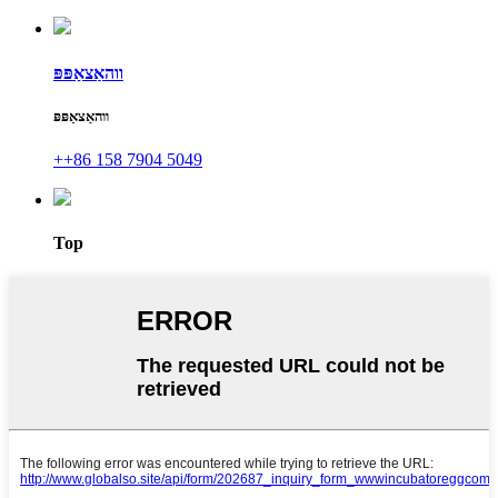
ווהאַצאַפּפּ
ווהאַצאַפּפּ
++86 158 7904 5049
Top