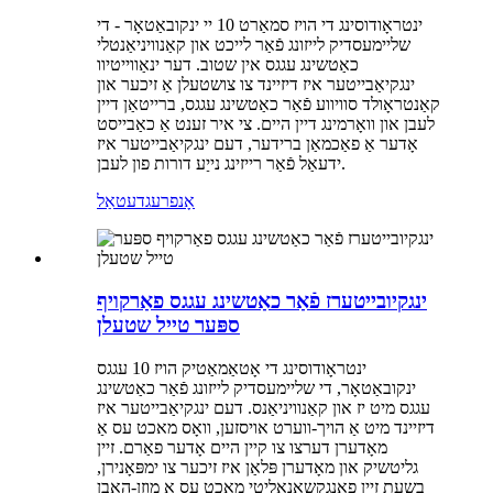
ינטראָודוסינג די הויז סמאַרט 10 יי ינקובאַטאָר - די
שליימעסדיק לייזונג פֿאַר לייכט און קאַנוויניאַנטלי
כאַטשינג עגגס אין שטוב. דער ינאַווייטיוו
ינגקיאַבייטער איז דיזיינד צו צושטעלן אַ זיכער און
קאַנטראָולד סוויווע פֿאַר כאַטשינג עגגס, ברייטאַן דיין
לעבן און וואָרמינג דיין היים. צי איר זענט אַ כאַבייסט
אָדער אַ פאַכמאַן ברידער, דעם ינגקיאַבייטער איז
ידעאַל פֿאַר רייזינג נייַע דורות פון לעבן.
אָנפרעג
דעטאַל
ינגקיובייטערז פֿאַר כאַטשינג עגגס פאַרקויף
ספּער טייל שטעלן
ינטראָודוסינג די אָטאַמאַטיק הויז 10 עגגס
ינקובאַטאָר, די שליימעסדיק לייזונג פֿאַר כאַטשינג
עגגס מיט יז און קאַנוויניאַנס. דעם ינגקיאַבייטער איז
דיזיינד מיט אַ הויך-ווערט אויסזען, וואָס מאכט עס אַ
מאָדערן דערצו צו קיין היים אָדער פאַרם. זיין
גליטשיק און מאָדערן פּלאַן איז זיכער צו ימפּאָנירן,
בשעת זיין פאַנגקשאַנאַליטי מאכט עס אַ מוזן-האָבן