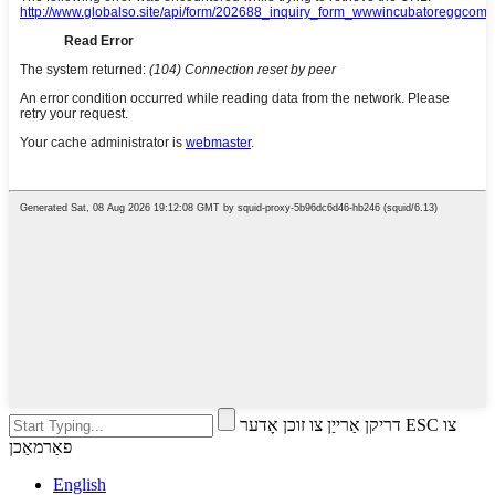
דריקן אַרייַן צו זוכן אָדער ESC צו
פאַרמאַכן
English