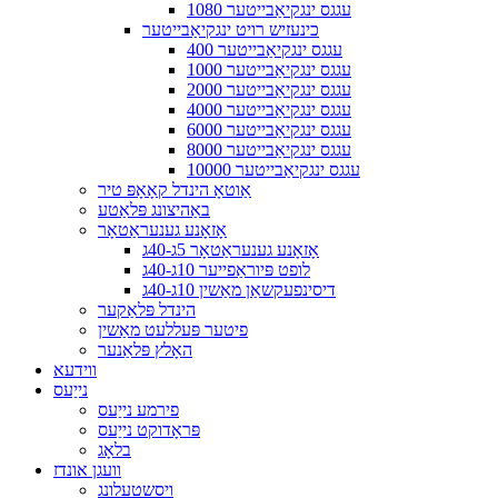
1080 עגגס ינגקיאַבייטער
כינעזיש רויט ינגקיאַבייטער
400 עגגס ינגקיאַבייטער
1000 עגגס ינגקיאַבייטער
2000 עגגס ינגקיאַבייטער
4000 עגגס ינגקיאַבייטער
6000 עגגס ינגקיאַבייטער
8000 עגגס ינגקיאַבייטער
10000 עגגס ינגקיאַבייטער
אַוטאָ הינדל קאָאָפּ טיר
באַהיצונג פּלאַטע
אָזאָנע גענעראַטאָר
אָזאָנע גענעראַטאָר 5ג-40ג
לופט פּיוראַפייער 10ג-40ג
דיסינפעקשאַן מאַשין 10ג-40ג
הינדל פּלאַקער
פיטער פּעללעט מאַשין
האָלץ פּלאַנער
ווידעא
נייַעס
פירמע נייַעס
פּראָדוקט נייַעס
בלאָג
וועגן אונדז
ויסשטעלונג