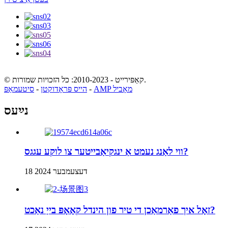
© קאַפּירייט - 2010-2023: כל הזכויות שמורות.
AMP מאָביל
-
הייס פּראָדוקטן
-
סיטעמאַפּ
נײַעס
ווי לאַנג נעמט אַ ינגקיאַבייטער צו לוקע עגגס?
18 דעצעמבער 2024
זאָל איך פאַרמאַכן די טיר פון הינדל קאָאָפּ בייַ נאַכט?