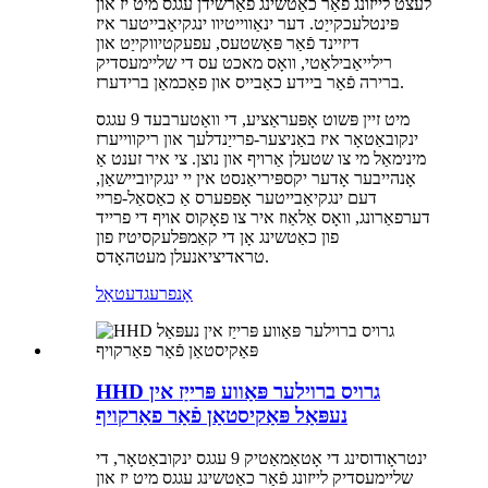
לעצט לייזונג פֿאַר כאַטשינג פאַרשידן עגגס מיט יז און
פּינטלעכקייַט. דער ינאַווייטיוו ינגקיאַבייטער איז
דיזיינד פֿאַר פּאַשטעס, עפעקטיווקייַט און
רילייאַבילאַטי, וואָס מאכט עס די שליימעסדיק
ברירה פֿאַר ביידע כאַבייס און פאַכמאַן ברידערז.
מיט זיין פּשוט אָפּעראַציע, די וואַטערבעד 9 עגגס
ינקובאַטאָר איז באַניצער-פרייַנדלעך און ריקווייערז
מינימאַל מי צו שטעלן אַרויף און נוצן. צי איר זענט אַ
אָנהייבער אָדער יקספּיריאַנסט אין יי ינגקיוביישאַן,
דעם ינגקיאַבייטער אָפפערס אַ כאַסאַל-פריי
דערפאַרונג, וואָס אַלאַוז איר צו פאָקוס אויף די פרייד
פון כאַטשינג אָן די קאַמפּלעקסיטיז פון
טראדיציאנעלן מעטהאָדס.
אָנפרעג
דעטאַל
HHD גרויס ברוילער פּאַווע פּרייַז אין
נעפּאַל פּאַקיסטאַן פֿאַר פאַרקויף
ינטראָודוסינג די אָטאַמאַטיק 9 עגגס ינקובאַטאָר, די
שליימעסדיק לייזונג פֿאַר כאַטשינג עגגס מיט יז און