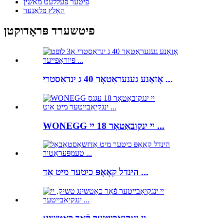
פיטער פּעללעט מאַשין
האָלץ פּלאַנער
פיטשערד פּראָדוקטן
אָזאָנע גענעראַטאָר 40 ג ינדאַסטרי ...
WONEGG יי ינקובאַטאָר 18 יי ...
הינדל קאָאָפּ כיטער מיט אַד ...