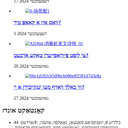
17 דעצעמבער 2024
וואָס איז אַ קאָאָפּ טיר?
5 דעצעמבער 2024
צי לופט פּיוראַפייערז טאַקע אַרבעט?
29 נאוועמבער 2024
ווי באַלד דאַרף מען ינגקיובירן אַ יי?
27 נאוועמבער 2024
קאָנטאַקט אונדז
אַדרעס: 44/F, בילדינג 8, וואַנקסיאַנג מאַנשאַן, גאַאָקסין עוועניו,
קינגשאַןהו דיסטריקט, נאַנטשאַנג סיטי, דזשיאַנגקסי פּראַווינס,