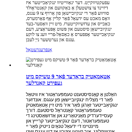
עפעקטיווקייַט. דער ינאַווייטיוו ינגקיאַבייטער איז
דיזיינד צו צושטעלן אַ באַקוועם און קאַנטראָולד
סוויווע פֿאַר די ינגקיוביישאַן פון אַרויף צו 9 עגגס,
וואָס מאכט עס ידעאַל פֿאַר קליין אָף פאַרמערס,
כאַבייס און עדזשיוקייטערז. מיט זיין וואַסער-בעד
ינגקיוביישאַן סיסטעם און פּשוט אָפּעראַציע, דעם
ינגקיאַבייטער אָפפערס אַ כאַסאַל-פריי וועג צו לוקע
עגגס און נערטשער נייַ לעבן.
אָנפרעג
דעטאַל
אָטאַמאַטיק בראָדער פֿאַר 9 טשיקס מיט
געפירט קאַנדלער
האַלטן אַ קאָנסיסטענט טעמפּעראַטור איז וויטאַל
פֿאַר די מצליח ינגקיוביישאַן פון עגגס. אונדזער
ינגקיאַבייטער זאָרגן פֿאַר איר מיט זיין אָטאַמאַטיק
טעמפּעראַטור קאָנטראָל סיסטעם. דורך
קעסיידערדיק מאָניטאָרינג און אַדזשאַסטינג די
טעמפּעראַטור, דעם ינגקיאַבייטער קריייץ און
מיינטיינז די ידעאַל טנאָים נייטיק פֿאַר יי
אַנטוויקלונג. איר קענען צוטרוי אַז דיין עגגס וועט