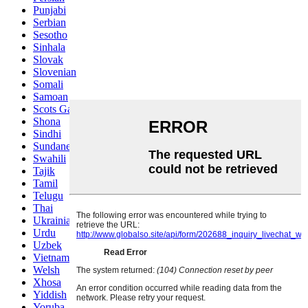
Punjabi
Serbian
Sesotho
Sinhala
Slovak
Slovenian
Somali
Samoan
Scots Gaelic
Shona
Sindhi
Sundanese
Swahili
Tajik
Tamil
Telugu
Thai
Ukrainian
Urdu
Uzbek
Vietnamese
Welsh
Xhosa
Yiddish
Yoruba