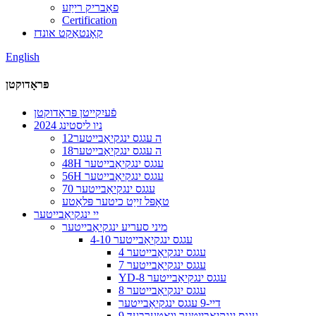
פאַבריק רייַזע
Certification
קאָנטאַקט אונדז
English
פּראָדוקטן
פֿעיִקייטן פּראָדוקטן
2024 ניו ליסטינג
12ה עגגס ינגקיאַבייטער
18ה עגגס ינגקיאַבייטער
48H עגגס ינגקיאַבייטער
56H עגגס ינגקיאַבייטער
70 עגגס ינגקיאַבייטער
טאָפּל זייַט כיטער פּלאַטע
יי ינגקיאַבייטער
מיני סעריע ינגקיאַבייטער
4-10 עגגס ינגקיאַבייטער
4 עגגס ינגקיאַבייטער
7 עגגס ינגקיאַבייטער
YD-8 עגגס ינגקיאַבייטער
8 עגגס ינגקיאַבייטער
דיי-9 עגגס ינגקיאַבייטער
9 עגגס ינגקיאַבייטער וואָטערבעד