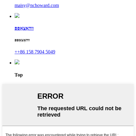
maisy@nchoward.com
ווהאַצאַפּפּ
ווהאַצאַפּפּ
++86 158 7904 5049
Top