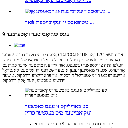
יי ינגקיאַבייטער פֿאַר כאַטשינג ...
טשיפּאַסט יי ינגקיובייטערז פֿאַר ...
9 עגגס ינגקיאַבייטער וואָטערבעד
אַלע די פּראָדוקטן דורכגעגאנגען CE/FCC/ROHS און ינדזשויד 1-3 יאָר
וואָראַנטי. מיר פֿאַרשטיין דיפּלי סטאַביל קוואַליטעט איז שליסל פונט צו
העלפן קונה צו יקספּאַנד געשעפט. אַזוי קיין ענין מוסטער אָדער פאַרנעם
אָרדערס, אַלע די מאשינען זענען אונטער שטרענג קוואַליטעט קאָנטראָל
אַרייַנגערעכנט רוי מאַטעריאַל דורכקוק, אין פּראָדוקציע דורכקוק, 2 שעה
יידזשינג טעסטינג, ינער אָקק דורכקוק.
סע באוויליקט 9 עגגס כאַטשער
ינגקיאַבייטער מיט בעסטער פּרייַז
ינטראָודוסינג די וואַטערבעד 9 עגגס ינקובאַטאָר - די