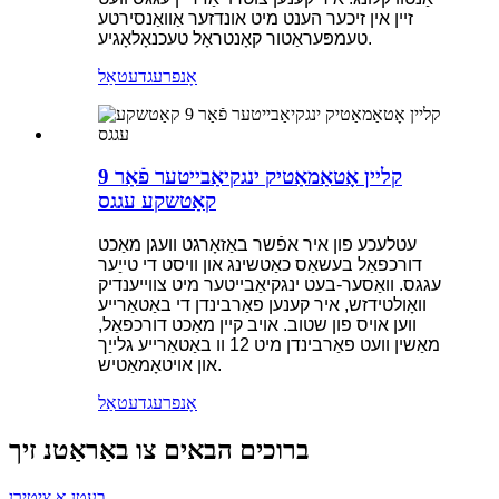
זיין אין זיכער הענט מיט אונדזער אַוואַנסירטע
טעמפּעראַטור קאָנטראָל טעכנאָלאָגיע.
אָנפרעג
דעטאַל
קליין אָטאַמאַטיק ינגקיאַבייטער פֿאַר 9
קאַטשקע עגגס
עטלעכע פון ​​איר אפֿשר באַזאָרגט וועגן מאַכט
דורכפאַל בעשאַס כאַטשינג און וויסט די טייַער
עגגס. וואַסער-בעט ינגקיאַבייטער מיט צווייענדיק
וואָולטידזש, איר קענען פאַרבינדן די באַטאַרייע
ווען אויס פון שטוב. אויב קיין מאַכט דורכפאַל,
מאַשין וועט פאַרבינדן מיט 12 וו באַטאַרייע גלייַך
און אויטאָמאַטיש.
אָנפרעג
דעטאַל
ברוכים הבאים צו באַראַטנ זיך
בעטן אַ ציטירן