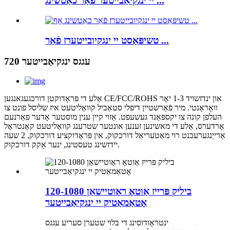
יי ינגקיאַבייטער פֿאַר כאַטשינג ...
טשיפּאַסט יי ינגקיובייטערז פֿאַר ...
720 עגגס ינגקיאַבייטער
אַלע די פּראָדוקטן דורכגעגאנגען CE/FCC/ROHS און ינדזשויד 1-3 יאָר
וואָראַנטי. מיר פֿאַרשטיין דיפּלי סטאַביל קוואַליטעט איז שליסל פונט צו
העלפן קונה צו יקספּאַנד געשעפט. אַזוי קיין ענין מוסטער אָדער פאַרנעם
אָרדערס, אַלע די מאשינען זענען אונטער שטרענג קוואַליטעט קאָנטראָל
אַרייַנגערעכנט רוי מאַטעריאַל דורכקוק, אין פּראָדוקציע דורכקוק, 2 שעה
יידזשינג טעסטינג, ינער אָקק דורכקוק.
ביליק פּרייז אַוטאָ ראָוטיישאַן 120-1080
אָטאַמאַטיק יי ינגקיאַבייטער
ינטראָודוסינג די בלוי שטערן סעריע עגגס