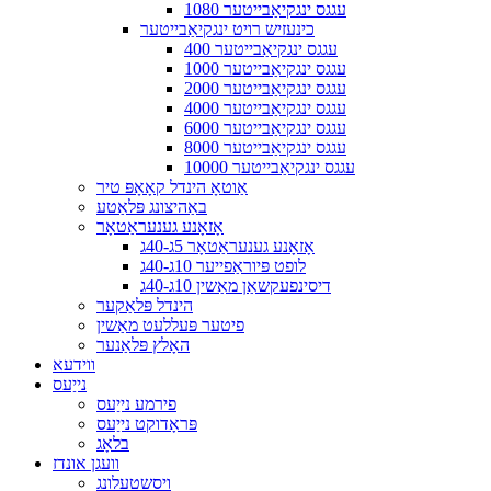
1080 עגגס ינגקיאַבייטער
כינעזיש רויט ינגקיאַבייטער
400 עגגס ינגקיאַבייטער
1000 עגגס ינגקיאַבייטער
2000 עגגס ינגקיאַבייטער
4000 עגגס ינגקיאַבייטער
6000 עגגס ינגקיאַבייטער
8000 עגגס ינגקיאַבייטער
10000 עגגס ינגקיאַבייטער
אַוטאָ הינדל קאָאָפּ טיר
באַהיצונג פּלאַטע
אָזאָנע גענעראַטאָר
אָזאָנע גענעראַטאָר 5ג-40ג
לופט פּיוראַפייער 10ג-40ג
דיסינפעקשאַן מאַשין 10ג-40ג
הינדל פּלאַקער
פיטער פּעללעט מאַשין
האָלץ פּלאַנער
ווידעא
נייַעס
פירמע נייַעס
פּראָדוקט נייַעס
בלאָג
וועגן אונדז
ויסשטעלונג