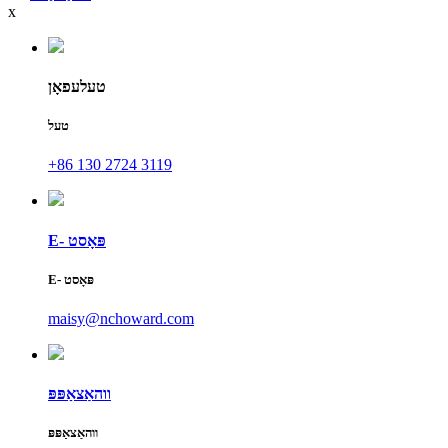
x
טעלעפאָן
טעל
+86 130 2724 3119
E- פּאָסט
E- פּאָסט
maisy@nchoward.com
ווהאַצאַפּפּ
ווהאַצאַפּפּ