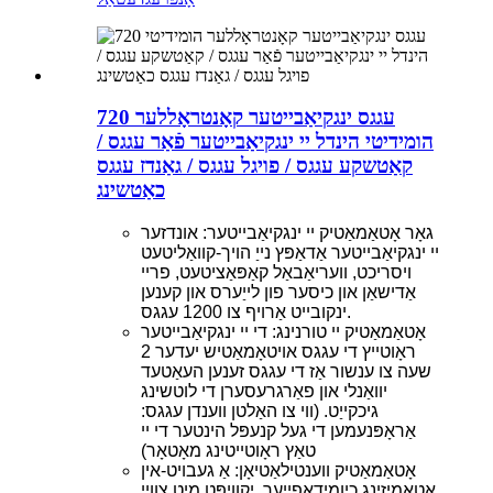
720 עגגס ינגקיאַבייטער קאָנטראָללער
הומידיטי הינדל יי ינגקיאַבייטער פֿאַר עגגס /
קאַטשקע עגגס / פויגל עגגס / גאַנדז עגגס
כאַטשינג
גאָר אָטאַמאַטיק יי ינגקיאַבייטער: אונדזער
יי ינגקיאַבייטער אַדאַפּץ נייַ הויך-קוואַליטעט
ויסריכט, וועריאַבאַל קאַפּאַציטעט, פריי
אַדישאַן און כיסער פון לייַערס און קענען
ינקובייט אַרויף צו 1200 עגגס.
אָטאַמאַטיק יי טורנינג: די יי ינגקיאַבייטער
ראָוטייץ די עגגס אויטאָמאַטיש יעדער 2
שעה צו ענשור אַז די עגגס זענען העאַטעד
יוואַנלי און פאַרגרעסערן די לוטשינג
גיכקייַט. (ווי צו האַלטן ווענדן עגגס:
אַראָפּנעמען די געל קנעפּל הינטער די יי
טאַץ ראָוטייטינג מאָטאָר)
אָטאַמאַטיק ווענטילאַטיאָן: אַ געבויט-אין
אַטאָמיזינג כיומידאַפייער, יקוויפּט מיט צוויי