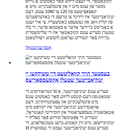
ינקובאַטאָר, די לעצט לייזונג פֿאַר כאַטשינג אַ גרויס
נומער פון עגגס מיט יז און פּינטלעכקייַט. מיט אַ
קאַפּאַציטעט פון 120 צו 1080 עגגס, דעם
ינגקיאַבייטער איז דיזיינד צו טרעפן די באדערפענישן
פון קליין-וואָג און געשעפט כאַטשעריז. צי איר זענט
אַ כאַבייסט ברידער אָדער אַ פאַכמאַן פּויער, די בלו
שטערן סעריע עגגס ינקובאַטאָר איז די שליימעסדיק
ברירה פֿאַר ינשורינג געראָטן לוטשינג רעזולטאַטן.
אָנפרעג
דעטאַל
בעסטער הויך קוואַליטעט דיי טשיקקען יי
ינגקיאַבייטער שטעלן אַקסעססאָריעס
ינטראָודוסינג די H סעריע עגגס ינגקיאַבייטער, אַ
שטאַט-פון-דעם-קונסט לייזונג פֿאַר כאַטשינג עגגס
מיט פּינטלעכקייַט און עפעקטיווקייַט. דעם
אַוואַנסירטע ינגקיאַבייטער איז יקוויפּט מיט
אָטאַמאַטיק טעמפּעראַטור און הומידיטי קאָנטראָל,
ינשורינג די אָפּטימאַל סוויווע פֿאַר מצליח יי
ינגקיוביישאַן. מיט זייַן קאַטינג-ברעג טעכנאָלאָגיע, די
H סעריע עגגס ינגקיאַבייטער נעמט די געסווערק