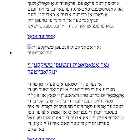
אויס פון דעם פּראָצעס, פּראַוויידינג אַ פאַרלאָזלעך
און קאָנסיסטענט כאַטשינג דערפאַרונג. צי איר זענט
אַ פאַכמאַן ברידער אָדער אַ כאַבייסט, דעם
ינגקיאַבייטער איז דיזיינד צו טרעפן דיין
באדערפענישן און יקסיד דיין עקספּעקטיישאַנז.
אָנפרעג
דעטאַל
גאָר אָטאַמאַטיק זונשעפּן טשיקקען יי
ינגקיאַבייטער
איינער פון די סטאַנדאַוט פֿעיִקייטן פון די
ינגקיאַבייטער פון די H סעריע איז די פיייקייט צו
אַקאַמאַדייט ביידע טראדיציאנעלן יי טאַץ און וואַל יי
טאַץ, וואָס געבן יוזערז די בייגיקייט צו קלייַבן די
בעסטער אָפּציע פֿאַר זייער ספּעציפיש דאַרף. צי איר
בעסער וועלן די געפרואווט און אמת אופֿן פון ניצן
טראדיציאנעלן יי טאַץ אָדער די קאַנוויניאַנס פון וואַל
יי טאַץ, די H סעריע ינגקיאַבייטער האט איר
באדעקט.
אָנפרעג
דעטאַל