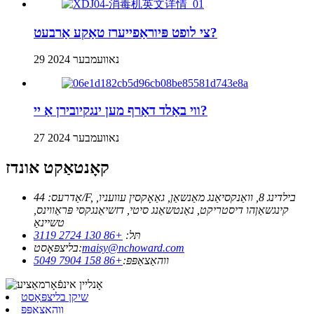
צי לופט פּיוראַפייערז טאַקע אַרבעט?
29 נאוועמבער 2024
ווי באַלד דאַרף מען ינגקיובירן אַ יי?
27 נאוועמבער 2024
קאָנטאַקט אונדז
אַדרעס: 44/F, בילדינג 8, וואַנקסיאַנג מאַנשאַן, גאַאָקסין עוועניו,
קינגשאַןהו דיסטריקט, נאַנטשאַנג סיטי, דזשיאַנגקסי פּראַווינס,
טשיינאַ
תּל:
+86 130 2724 3119
maisy@nchoward.com
בליצפּאָסט:
ווהאַצאַפּפּ:
+86 158 7904 5049
שיקן בליצפּאָסט
ווהאַצאַפּפּ