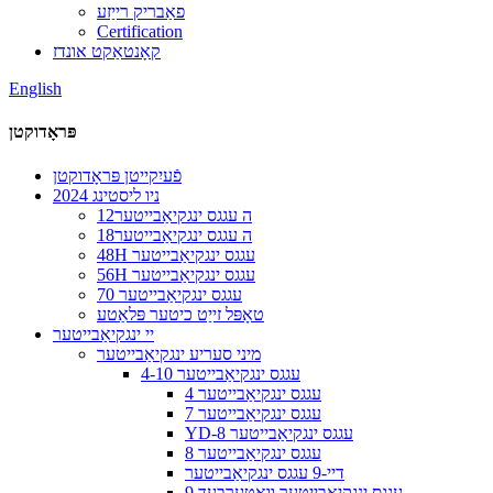
פאַבריק רייַזע
Certification
קאָנטאַקט אונדז
English
פּראָדוקטן
פֿעיִקייטן פּראָדוקטן
2024 ניו ליסטינג
12ה עגגס ינגקיאַבייטער
18ה עגגס ינגקיאַבייטער
48H עגגס ינגקיאַבייטער
56H עגגס ינגקיאַבייטער
70 עגגס ינגקיאַבייטער
טאָפּל זייַט כיטער פּלאַטע
יי ינגקיאַבייטער
מיני סעריע ינגקיאַבייטער
4-10 עגגס ינגקיאַבייטער
4 עגגס ינגקיאַבייטער
7 עגגס ינגקיאַבייטער
YD-8 עגגס ינגקיאַבייטער
8 עגגס ינגקיאַבייטער
דיי-9 עגגס ינגקיאַבייטער
9 עגגס ינגקיאַבייטער וואָטערבעד