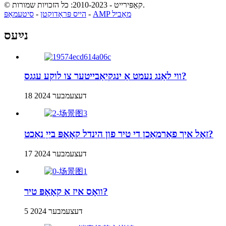
© קאַפּירייט - 2010-2023: כל הזכויות שמורות.
AMP מאָביל
-
הייס פּראָדוקטן
-
סיטעמאַפּ
נײַעס
ווי לאַנג נעמט אַ ינגקיאַבייטער צו לוקע עגגס?
18 דעצעמבער 2024
זאָל איך פאַרמאַכן די טיר פון הינדל קאָאָפּ בייַ נאַכט?
17 דעצעמבער 2024
וואָס איז אַ קאָאָפּ טיר?
5 דעצעמבער 2024