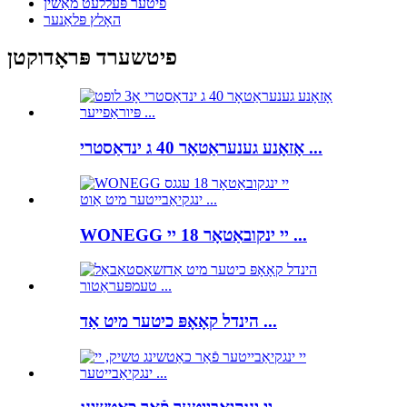
פיטער פּעללעט מאַשין
האָלץ פּלאַנער
פיטשערד פּראָדוקטן
אָזאָנע גענעראַטאָר 40 ג ינדאַסטרי ...
WONEGG יי ינקובאַטאָר 18 יי ...
הינדל קאָאָפּ כיטער מיט אַד ...