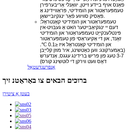
פאַנס אויף ביידע זייטן, יוואַנלי אַריבערפירן
טעמפּעראַטור און הומידיטי, פּראַוויידינג אַ
פּאַסיק סוויווע פֿאַר ינגקיוביישאַן.
טעמפּעראַטור און הומידיטי קאָנטראָל:
דעם יי ינגקיאַבייטער האט אַ געבויט-אין
פּינטלעכקייַט טעמפּעראַטור און הומידיטי
זאָנד, און די אַקיעראַסי פון טעמפּעראַטור
און הומידיטי קאָנטראָל איז ≤0.1 ℃.
(באַמערקונג: ווען כאַטשינג, איר מוזן קלייַבן
3-7 טעג פון פריש ברידינג עגגס, אַנדערש
דאָס וועט ווירקן די לוטשינג קורס)
אָנפרעג
דעטאַל
ברוכים הבאים צו באַראַטנ זיך
בעטן אַ ציטירן